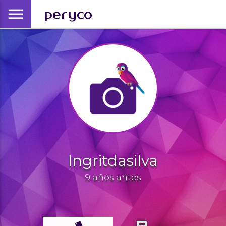
menu
peryco
Ingritdasilva
9 años antes
style
comments