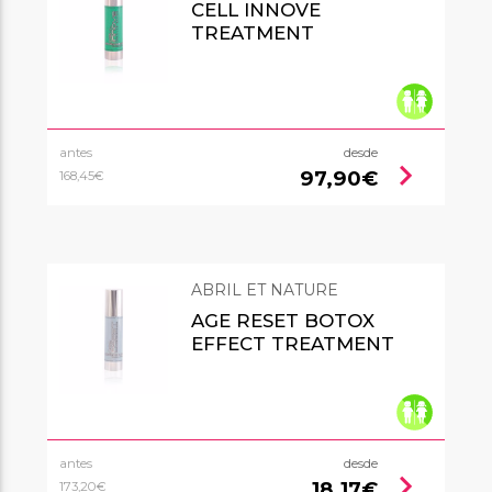
CELL INNOVE
TREATMENT
antes
desde
chevron_right
97,90€
168,45€
ABRIL ET NATURE
AGE RESET BOTOX
EFFECT TREATMENT
antes
desde
chevron_right
18,17€
173,20€