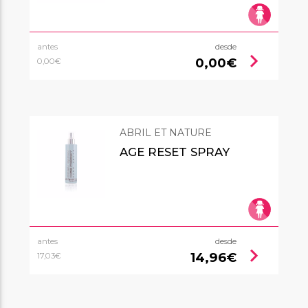
antes
desde
chevron_right
0,00€
0,00€
ABRIL ET NATURE
AGE RESET SPRAY
antes
desde
chevron_right
14,96€
17,03€