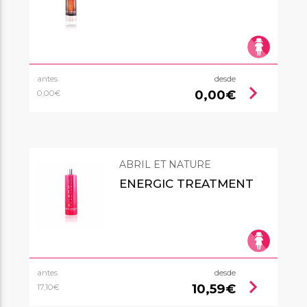
antes
desde
chevron_right
0,00€
0,00€
ABRIL ET NATURE
ENERGIC TREATMENT
antes
desde
chevron_right
10,59€
17,10€