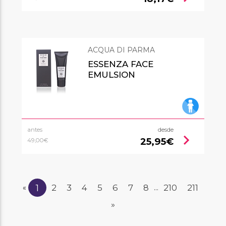
ACQUA DI PARMA
ESSENZA FACE
EMULSION
antes
desde
chevron_right
25,95€
49,00€
1
2
3
4
5
6
7
8
210
211
«
...
»