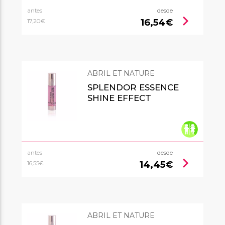
antes
desde
chevron_right
16,54€
17,20€
ABRIL ET NATURE
SPLENDOR ESSENCE
SHINE EFFECT
antes
desde
chevron_right
14,45€
16,55€
ABRIL ET NATURE