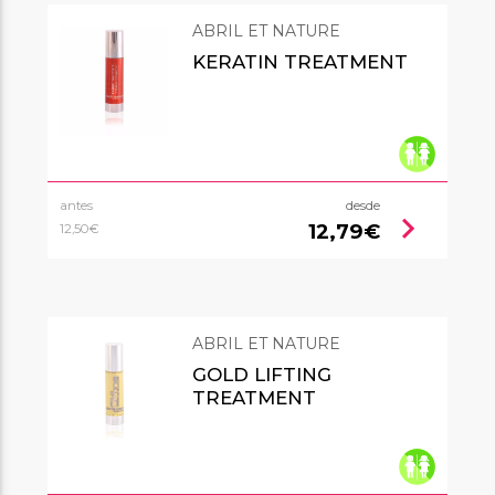
ABRIL ET NATURE
KERATIN TREATMENT
antes
desde
chevron_right
12,79€
12,50€
ABRIL ET NATURE
GOLD LIFTING
TREATMENT