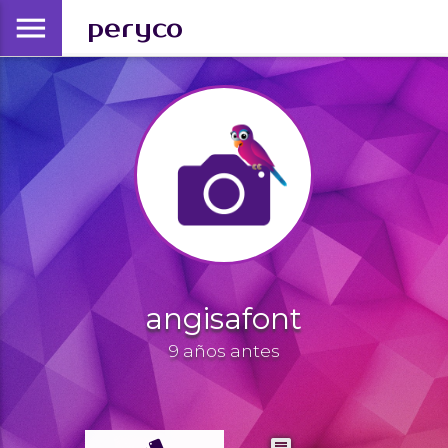
menu
peryco
angisafont
9 años antes
style
comments