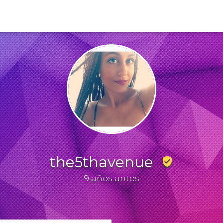
the5thavenue
verified_user
9 años antes