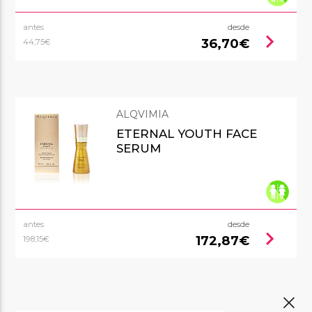
antes
desde
chevron_right
36,70€
44,75€
ALQVIMIA
ETERNAL YOUTH FACE
SERUM
antes
desde
chevron_right
172,87€
198,15€