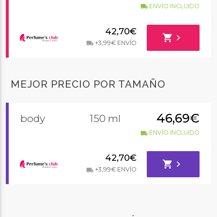
ENVÍO INCLUIDO
local_shipping
42,70€
shopping_cart
chevron_right
+3,99€ ENVÍO
local_shipping
MEJOR PRECIO POR TAMAÑO
46,69€
body
150 ml
ENVÍO INCLUIDO
local_shipping
42,70€
shopping_cart
chevron_right
+3,99€ ENVÍO
local_shipping