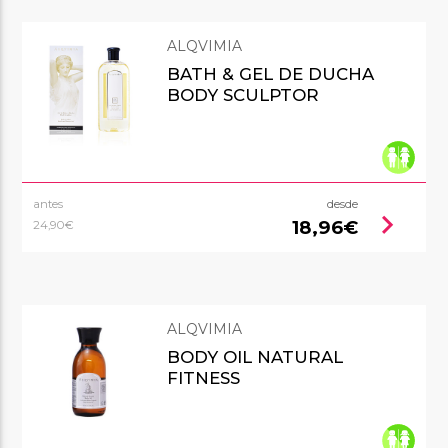
ALQVIMIA
BATH & GEL DE DUCHA
BODY SCULPTOR
antes
desde
chevron_right
18,96€
24,90€
ALQVIMIA
BODY OIL NATURAL
FITNESS