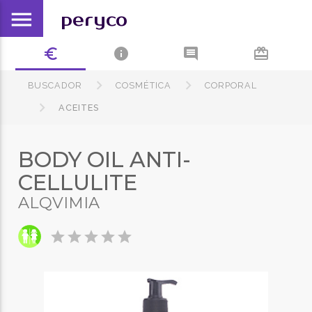
menu
peryco
euro_symbol
info
comment
card_giftcard
BUSCADOR
COSMÉTICA
CORPORAL
ACEITES
BODY OIL ANTI-
CELLULITE
ALQVIMIA
star
star
star
star
star