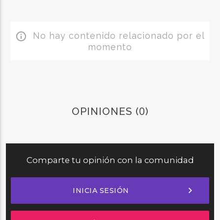
No hay contenido relacionado por el
info_outline
momento
0
OPINIONES (
)
Comparte tu opinión con la comunidad
chevron_right
INICIA SESIÓN