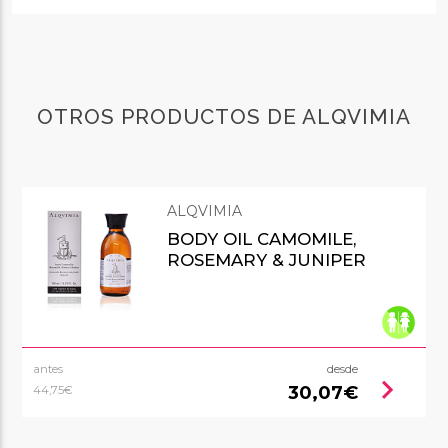
OTROS PRODUCTOS DE ALQVIMIA
ALQVIMIA
BODY OIL CAMOMILE,
ROSEMARY & JUNIPER
antes
desde
chevron_right
30,07€
44,75€