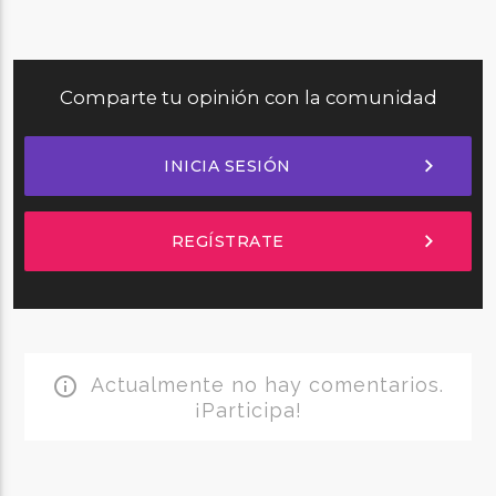
Comparte tu opinión con la comunidad
chevron_right
INICIA SESIÓN
chevron_right
REGÍSTRATE
Actualmente no hay comentarios.
info_outline
¡Participa!