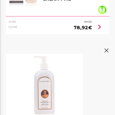
antes
desde
chevron_right
78,92€
0,00€