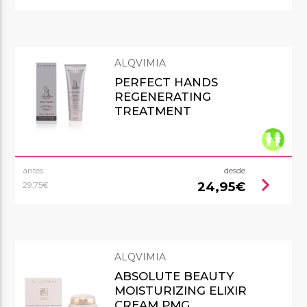
ALQVIMIA
PERFECT HANDS
REGENERATING
TREATMENT
antes
desde
chevron_right
24,95€
29,75€
ALQVIMIA
ABSOLUTE BEAUTY
MOISTURIZING ELIXIR
CREAM PMG