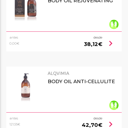
BODY OIL REJUVENATING
antes
desde
chevron_right
38,12€
0,00€
ALQVIMIA
BODY OIL ANTI-CELLULITE
antes
desde
chevron_right
42,70€
121,55€