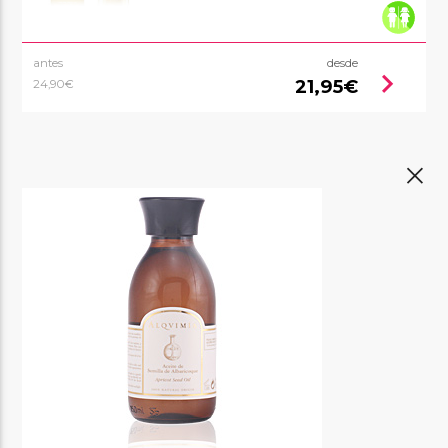
antes
desde
chevron_right
21,95€
24,90€