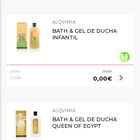
ALQVIMIA
BATH & GEL DE DUCHA
INFANTIL
antes
desde
chevron_right
0,00€
0,00€
ALQVIMIA
BATH & GEL DE DUCHA
QUEEN OF EGYPT