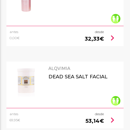
antes
desde
chevron_right
32,33€
0,00€
ALQVIMIA
DEAD SEA SALT FACIAL
antes
desde
chevron_right
53,14€
69,95€