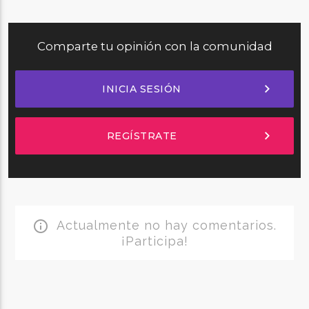
Comparte tu opinión con la comunidad
chevron_right
INICIA SESIÓN
chevron_right
REGÍSTRATE
Actualmente no hay comentarios.
info_outline
¡Participa!