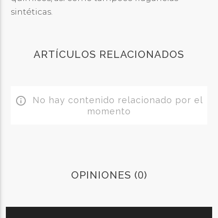
sintéticas.
ARTÍCULOS RELACIONADOS
No hay contenido relacionado por el
info_outline
momento
0
OPINIONES (
)