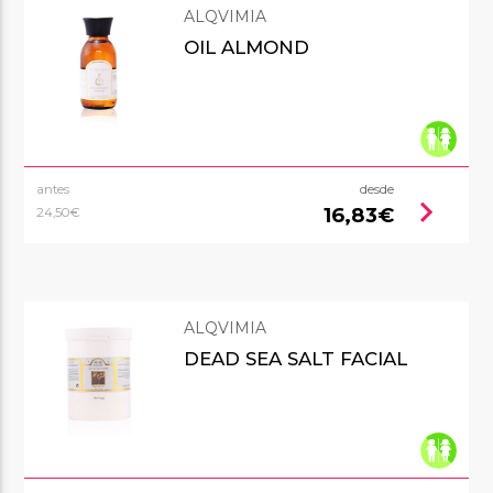
ALQVIMIA
OIL ALMOND
antes
desde
chevron_right
16,83€
24,50€
ALQVIMIA
DEAD SEA SALT FACIAL