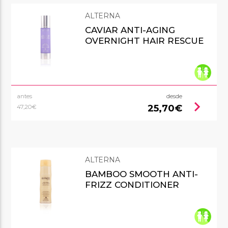
ALTERNA
CAVIAR ANTI-AGING
OVERNIGHT HAIR RESCUE
antes
desde
chevron_right
25,70€
47,20€
ALTERNA
BAMBOO SMOOTH ANTI-
FRIZZ CONDITIONER