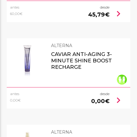
antes
desde
chevron_right
45,79€
60,00€
ALTERNA
CAVIAR ANTI-AGING 3-
MINUTE SHINE BOOST
RECHARGE
antes
desde
chevron_right
0,00€
0,00€
ALTERNA