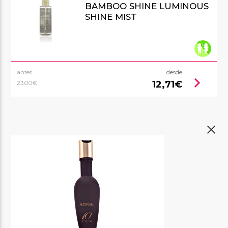
BAMBOO SHINE LUMINOUS
SHINE MIST
antes
desde
chevron_right
12,71€
23,00€