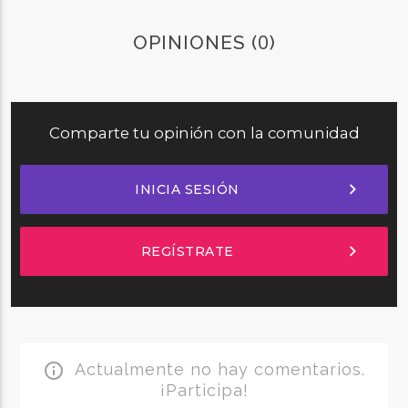
0
OPINIONES (
)
Comparte tu opinión con la comunidad
chevron_right
INICIA SESIÓN
chevron_right
REGÍSTRATE
Actualmente no hay comentarios.
info_outline
¡Participa!