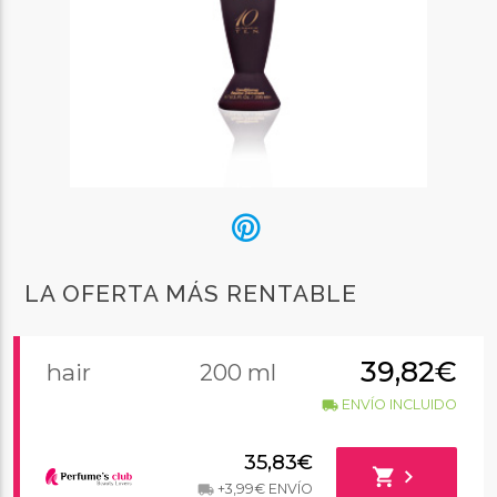
LA OFERTA MÁS RENTABLE
39,82€
hair
200 ml
ENVÍO INCLUIDO
local_shipping
35,83€
shopping_cart
chevron_right
+3,99€ ENVÍO
local_shipping