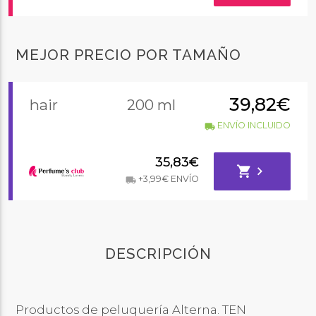
MEJOR PRECIO POR TAMAÑO
39,82€
hair
200 ml
ENVÍO INCLUIDO
local_shipping
35,83€
shopping_cart
chevron_right
+3,99€ ENVÍO
local_shipping
DESCRIPCIÓN
Productos de peluquería Alterna. TEN