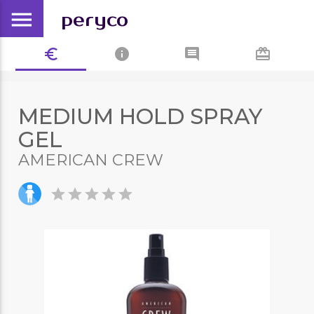
menu
peryco
euro_symbol
info
comment
card_giftcard
MEDIUM HOLD SPRAY
GEL
AMERICAN CREW
star
star
star
star
star