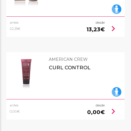
antes
desde
chevron_right
13,23€
22,35€
AMERICAN CREW
CURL CONTROL
antes
desde
chevron_right
0,00€
0,00€