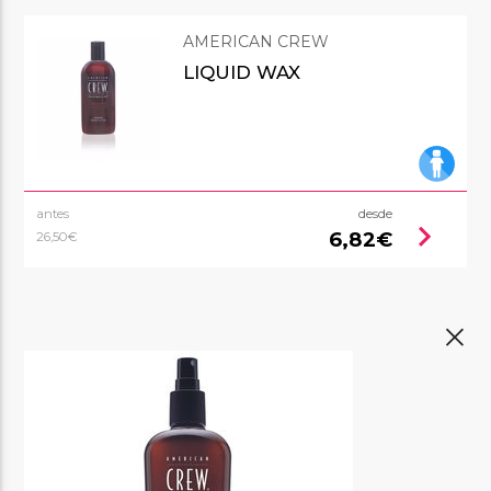
AMERICAN CREW
LIQUID WAX
antes
desde
chevron_right
6,82€
26,50€