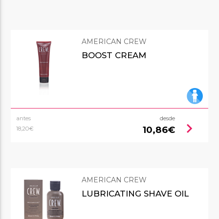
AMERICAN CREW
BOOST CREAM
antes
desde
chevron_right
10,86€
18,20€
AMERICAN CREW
LUBRICATING SHAVE OIL