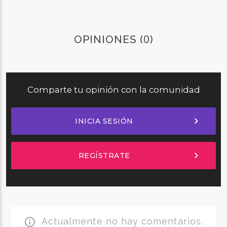
0
OPINIONES (
)
Comparte tu opinión con la comunidad
chevron_right
INICIA SESIÓN
chevron_right
REGÍSTRATE
Actualmente no hay comentarios.
info_outline