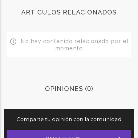
ARTÍCULOS RELACIONADOS
No hay contenido relacionado por el
info_outline
momento
0
OPINIONES (
)
Comparte tu opinión con la comunidad