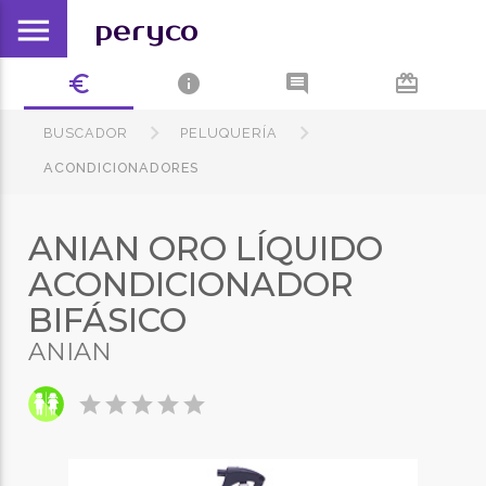
menu
peryco
euro_symbol
info
comment
card_giftcard
BUSCADOR
PELUQUERÍA
ACONDICIONADORES
ANIAN ORO LÍQUIDO
ACONDICIONADOR
BIFÁSICO
ANIAN
star
star
star
star
star