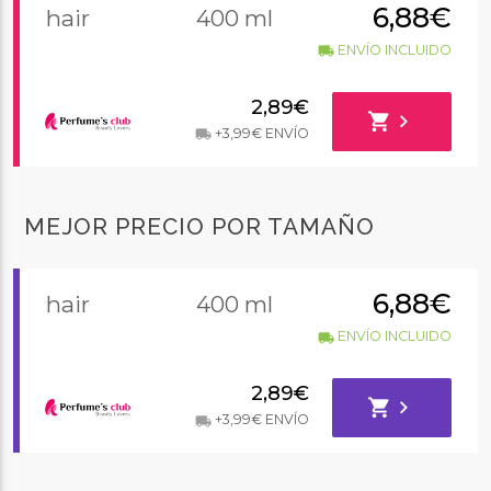
6,88€
hair
400 ml
ENVÍO INCLUIDO
local_shipping
2,89€
shopping_cart
chevron_right
+3,99€ ENVÍO
local_shipping
MEJOR PRECIO POR TAMAÑO
6,88€
hair
400 ml
ENVÍO INCLUIDO
local_shipping
2,89€
shopping_cart
chevron_right
+3,99€ ENVÍO
local_shipping