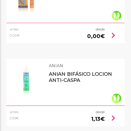
antes
desde
chevron_right
0,00€
0,00€
ANIAN
ANIAN BIFÁSICO LOCION
ANTI-CASPA
antes
desde
chevron_right
1,13€
2,95€