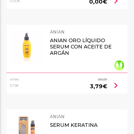
chevron_right
0,00€
0,00€
ANIAN
ANIAN ORO LÍQUIDO
SERUM CON ACEITE DE
ARGÁN
antes
desde
chevron_right
3,79€
5,75€
ANIAN
SERUM KERATINA