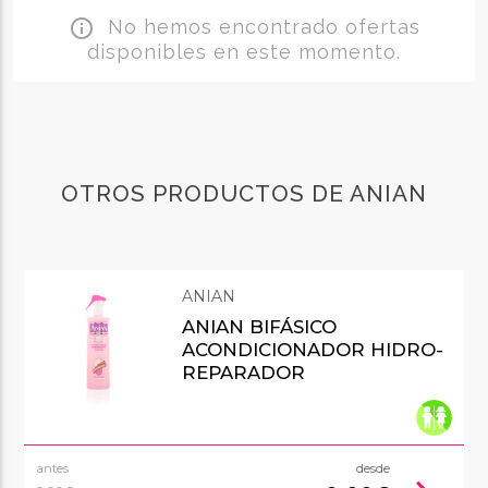
No hemos encontrado ofertas
info_outline
disponibles en este momento.
OTROS PRODUCTOS DE ANIAN
ANIAN
ANIAN BIFÁSICO
ACONDICIONADOR HIDRO-
REPARADOR
antes
desde