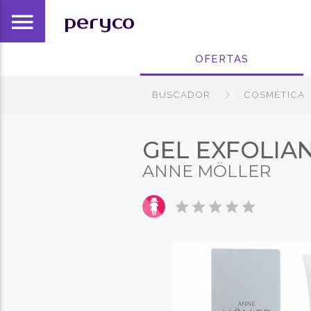
menu
peryco
OFERTAS
BUSCADOR
COSMÉTICA
GEL EXFOLIA
ANNE MÖLLER
star
star
star
star
star