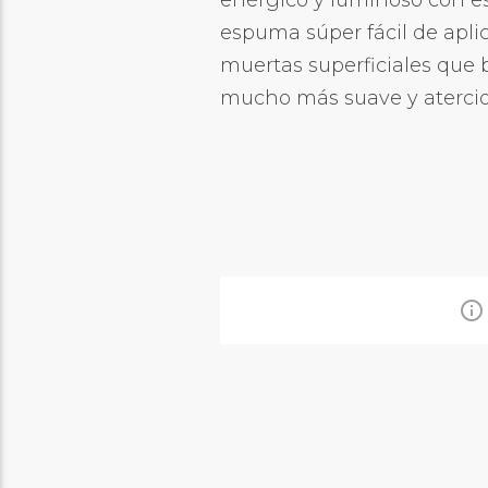
enérgico y luminoso con es
espuma súper fácil de aplic
muertas superficiales que 
mucho más suave y aterciop
info_outline