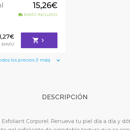
15,26€
l
ENVÍO INCLUIDO
local_shipping
1,27€
shopping_cart
chevron_right
€ ENVÍO
keyboard_arrow_down
odos los precios (1 más)
DESCRIPCIÓN
Exfoliant Corporel. Renueva tu piel día a día y d