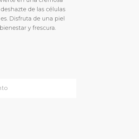
nvierte en una cremosa
 deshazte de las células
s. Disfruta de una piel
ienestar y frescura.
nto