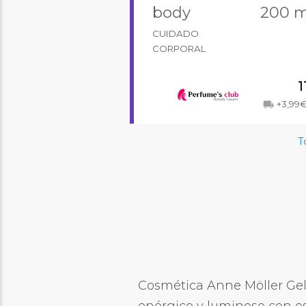
body
200 m
CUIDADO
CORPORAL
1
+3,99
local_shipping
T
Cosmética Anne Möller Gel 