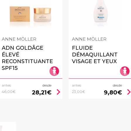
ANNE MÖLLER
ANNE MÖLLER
ADN GOLDÂGE
FLUIDE
ÉLEVÉ
DÉMAQUILLANT
RECONSTITUANTE
VISAGE ET YEUX
SPF15
antes
desde
antes
desde
chevron_right
chevron_
28,21€
9,80€
46,00€
23,00€