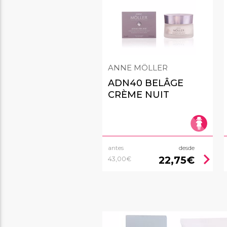
ANNE MÖLLER
ADN40 BELÂGE
CRÈME NUIT
antes
desde
chevron_right
22,75€
43,00€