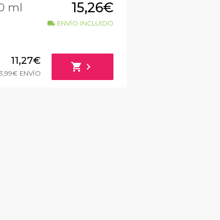
15,26€
0 ml
ENVÍO INCLUIDO
local_shipping
11,27€
shopping_cart
chevron_right
3,99€ ENVÍO