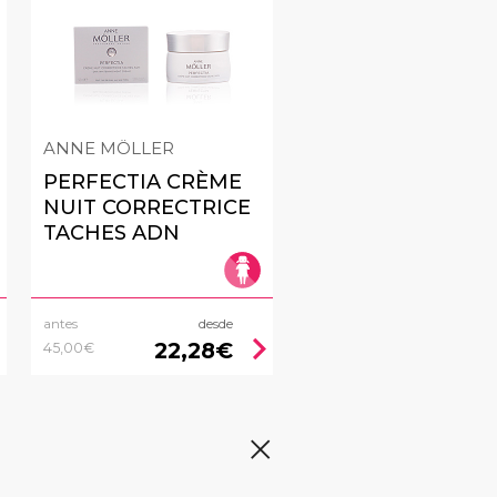
ANNE MÖLLER
PERFECTIA CRÈME
NUIT CORRECTRICE
TACHES ADN
antes
desde
right
chevron_right
22,28€
45,00€