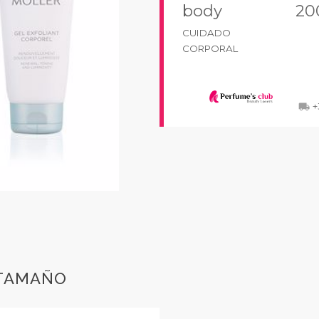
body
20
CUIDADO
CORPORAL
+
local_shipping
 TAMAÑO