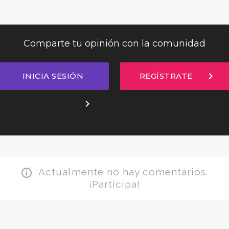
Comparte tu opinión con la comunidad
chevron_right
INICIA SESIÓN
REGÍSTRATE
chevron_right
Actualmente no hay comentarios.
info_outline
¡Participa!