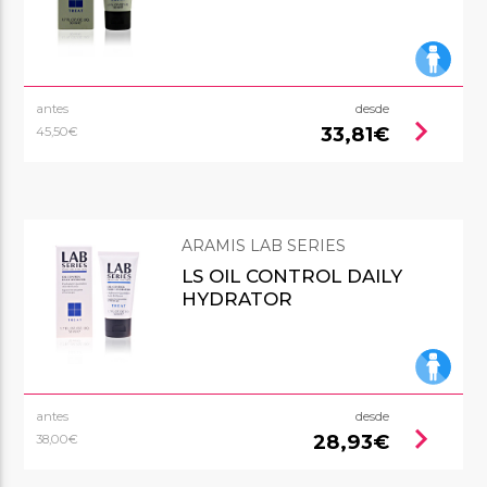
antes
desde
chevron_right
33,81€
45,50€
ARAMIS LAB SERIES
LS OIL CONTROL DAILY
HYDRATOR
antes
desde
chevron_right
28,93€
38,00€