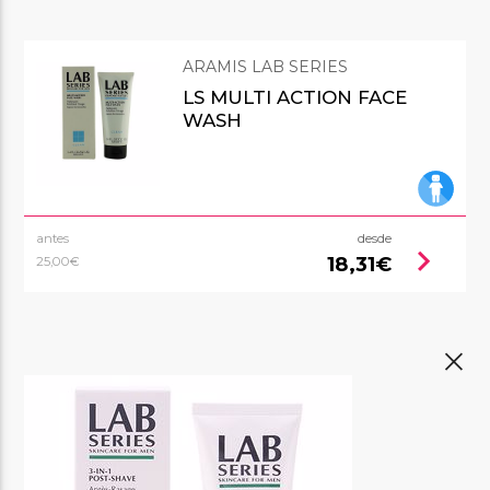
ARAMIS LAB SERIES
LS MULTI ACTION FACE
WASH
antes
desde
chevron_right
18,31€
25,00€