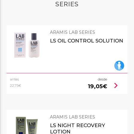
SERIES
ARAMIS LAB SERIES
LS OIL CONTROL SOLUTION
antes
desde
chevron_right
19,05€
22,75€
ARAMIS LAB SERIES
LS NIGHT RECOVERY
LOTION