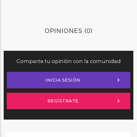
0
OPINIONES (
)
Comparte tu opinión con la comunidad
chevron_right
INICIA SESIÓN
chevron_right
REGÍSTRATE