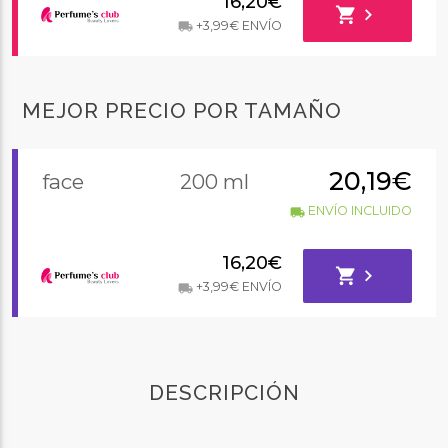
16,20€
shopping_cart
chevron_right
+3,99€ ENVÍO
local_shipping
MEJOR PRECIO POR TAMAÑO
20,19€
face
200 ml
ENVÍO INCLUIDO
local_shipping
16,20€
shopping_cart
chevron_right
+3,99€ ENVÍO
local_shipping
DESCRIPCIÓN