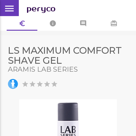
menu
peryco
euro_symbol
info
comment
card_giftcard
LS MAXIMUM COMFORT
SHAVE GEL
ARAMIS LAB SERIES
star
star
star
star
star