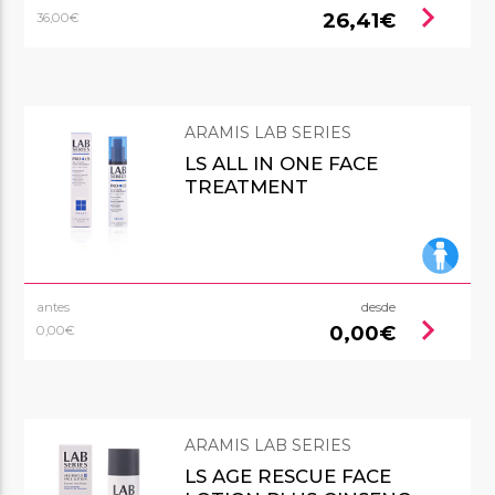
chevron_right
26,41€
36,00€
ARAMIS LAB SERIES
LS ALL IN ONE FACE
TREATMENT
antes
desde
chevron_right
0,00€
0,00€
ARAMIS LAB SERIES
LS AGE RESCUE FACE