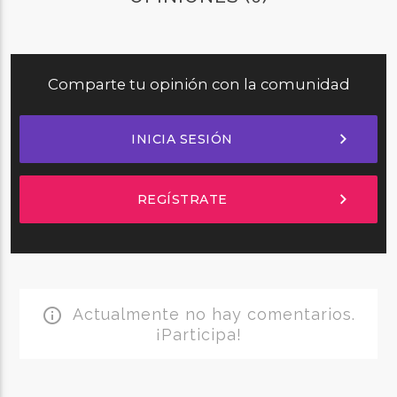
Comparte tu opinión con la comunidad
chevron_right
INICIA SESIÓN
chevron_right
REGÍSTRATE
Actualmente no hay comentarios.
info_outline
¡Participa!