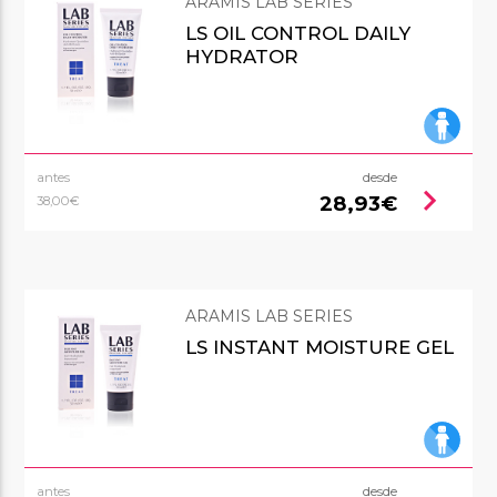
ARAMIS LAB SERIES
LS OIL CONTROL DAILY
HYDRATOR
antes
desde
chevron_right
28,93€
38,00€
ARAMIS LAB SERIES
LS INSTANT MOISTURE GEL
antes
desde