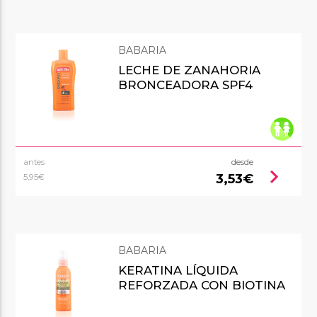
BABARIA
LECHE DE ZANAHORIA
BRONCEADORA SPF4
antes
desde
chevron_right
3,53€
5,95€
BABARIA
KERATINA LÍQUIDA
REFORZADA CON BIOTINA