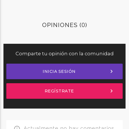
0
OPINIONES (
)
Comparte tu opinión con la comunidad
chevron_right
INICIA SESIÓN
chevron_right
REGÍSTRATE
Actualmente no hay comentarios.
info_outline