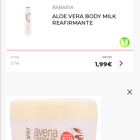
BABARIA
ALOE VERA BODY MILK
REAFIRMANTE
antes
desde
chevron_right
1,99€
3,75€