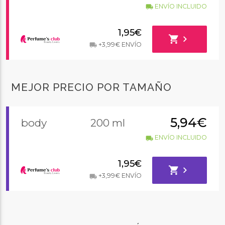
ENVÍO INCLUIDO
local_shipping
1,95€
shopping_cart
chevron_right
+3,99€ ENVÍO
local_shipping
MEJOR PRECIO POR TAMAÑO
5,94€
body
200 ml
ENVÍO INCLUIDO
local_shipping
1,95€
shopping_cart
chevron_right
+3,99€ ENVÍO
local_shipping