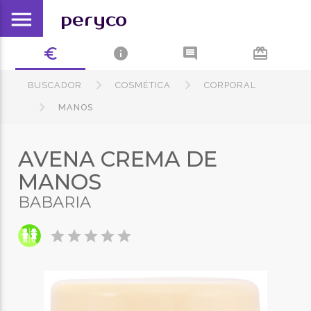
menu
peryco
euro_symbol
info
comment
card_giftcard
BUSCADOR
COSMÉTICA
CORPORAL
MANOS
AVENA CREMA DE
MANOS
BABARIA
star
star
star
star
star