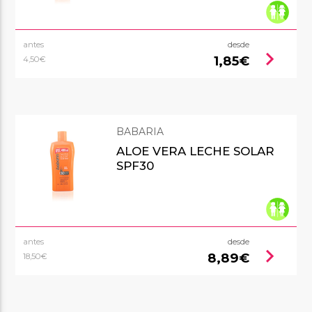
antes
desde
chevron_right
1,85€
4,50€
BABARIA
ALOE VERA LECHE SOLAR
SPF30
antes
desde
chevron_right
8,89€
18,50€