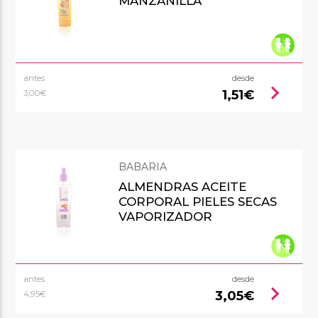
MANZANILLA
antes
desde
chevron_right
1,51€
3,00€
BABARIA
ALMENDRAS ACEITE
CORPORAL PIELES SECAS
VAPORIZADOR
antes
desde
chevron_right
3,05€
4,95€