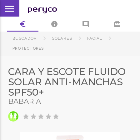
menu
peryco
euro_symbol
info
comment
card_giftcard
BUSCADOR
SOLARES
FACIAL
PROTECTORES
CARA Y ESCOTE FLUIDO
SOLAR ANTI-MANCHAS
SPF50+
BABARIA
star
star
star
star
star