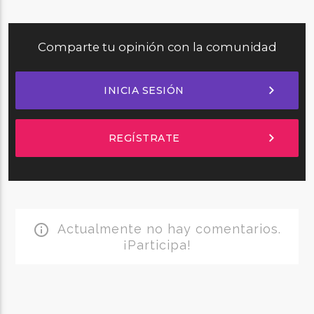
Comparte tu opinión con la comunidad
chevron_right
INICIA SESIÓN
chevron_right
REGÍSTRATE
Actualmente no hay comentarios.
info_outline
¡Participa!