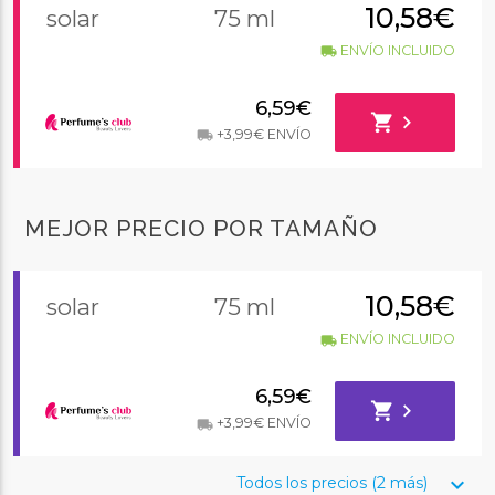
10,58€
solar
75 ml
ENVÍO INCLUIDO
local_shipping
6,59€
shopping_cart
chevron_right
+3,99€ ENVÍO
local_shipping
MEJOR PRECIO POR TAMAÑO
10,58€
solar
75 ml
ENVÍO INCLUIDO
local_shipping
6,59€
shopping_cart
chevron_right
+3,99€ ENVÍO
local_shipping
keyboard_arrow_down
Todos los precios (2 más)