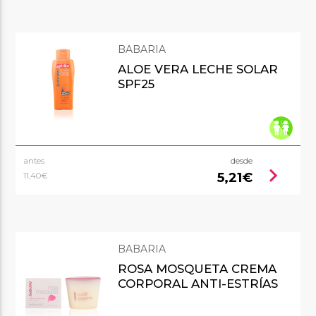
BABARIA
ALOE VERA LECHE SOLAR
SPF25
antes
desde
chevron_right
5,21€
11,40€
BABARIA
ROSA MOSQUETA CREMA
CORPORAL ANTI-ESTRÍAS