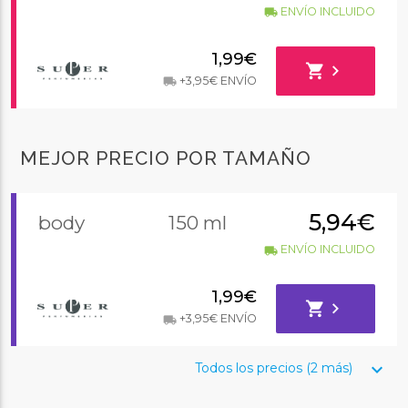
ENVÍO INCLUIDO
local_shipping
1,99€
shopping_cart
chevron_right
+3,95€ ENVÍO
local_shipping
MEJOR PRECIO POR TAMAÑO
5,94€
body
150 ml
ENVÍO INCLUIDO
local_shipping
1,99€
shopping_cart
chevron_right
+3,95€ ENVÍO
local_shipping
keyboard_arrow_down
Todos los precios (2 más)