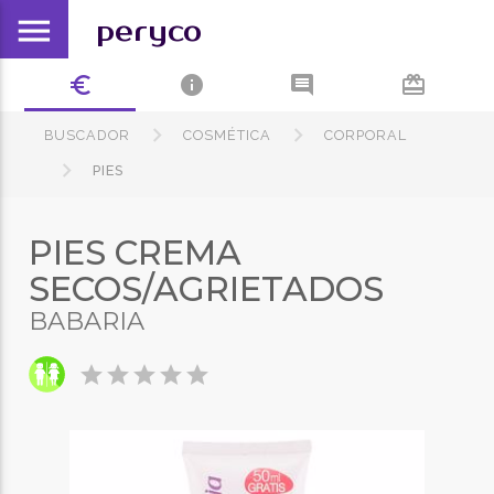
menu
peryco
euro_symbol
info
comment
card_giftcard
BUSCADOR
COSMÉTICA
CORPORAL
PIES
PIES CREMA
SECOS/AGRIETADOS
BABARIA
star
star
star
star
star