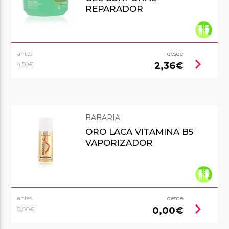
REPARADOR
antes
desde
chevron_right
2,36€
4,50€
BABARIA
ORO LACA VITAMINA B5
VAPORIZADOR
antes
desde
chevron_right
0,00€
0,00€