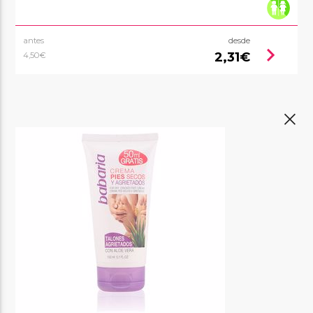
antes
desde
chevron_right
2,31€
4,50€