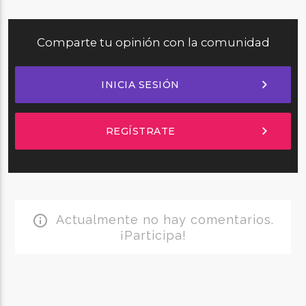
Comparte tu opinión con la comunidad
chevron_right
INICIA SESIÓN
chevron_right
REGÍSTRATE
Actualmente no hay comentarios.
info_outline
¡Participa!