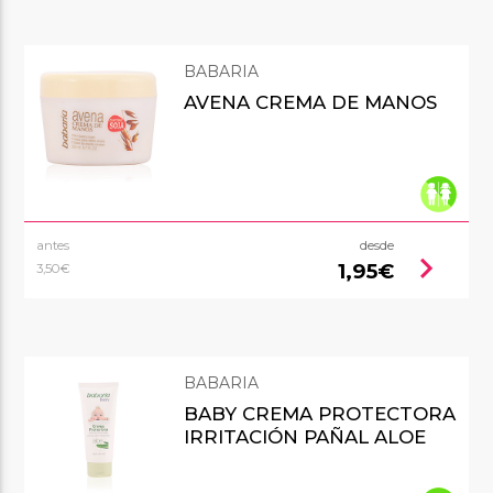
BABARIA
AVENA CREMA DE MANOS
antes
desde
chevron_right
1,95€
3,50€
BABARIA
BABY CREMA PROTECTORA
IRRITACIÓN PAÑAL ALOE