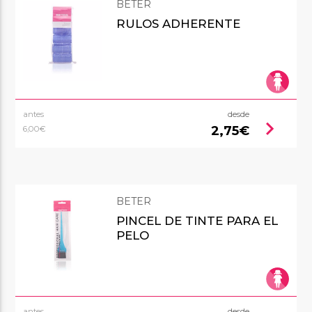
BETER
RULOS ADHERENTE
antes
desde
chevron_right
2,75€
6,00€
BETER
PINCEL DE TINTE PARA EL
PELO
antes
desde