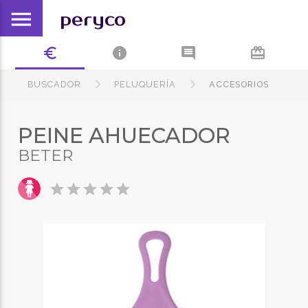
menu
peryco
euro_symbol
info
comment
card_giftcard
BUSCADOR
PELUQUERÍA
ACCESORIOS
PEINE AHUECADOR
BETER
star
star
star
star
star