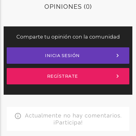
0
OPINIONES (
)
Comparte tu opinión con la comunidad
chevron_right
INICIA SESIÓN
chevron_right
REGÍSTRATE
Actualmente no hay comentarios.
info_outline
¡Participa!