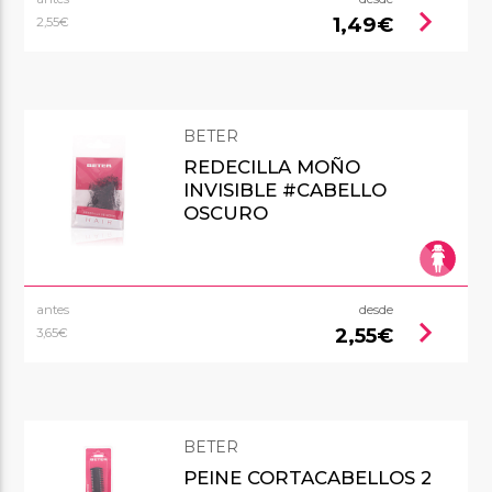
chevron_right
1,49€
2,55€
BETER
REDECILLA MOÑO
INVISIBLE #CABELLO
OSCURO
antes
desde
chevron_right
2,55€
3,65€
BETER
PEINE CORTACABELLOS 2