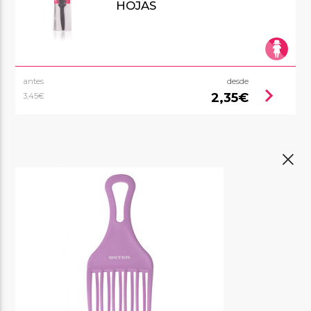
HOJAS
antes
desde
chevron_right
2,35€
3,45€