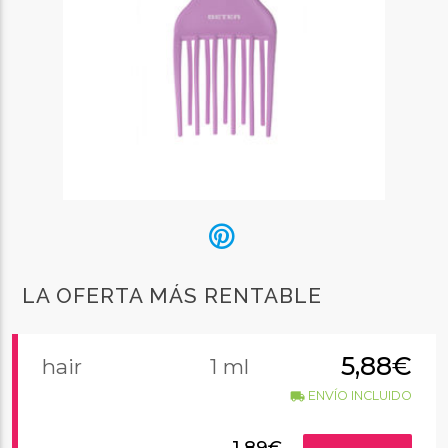
LA OFERTA MÁS RENTABLE
5,88€
hair
1 ml
ENVÍO INCLUIDO
local_shipping
1,89€