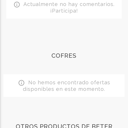
Actualmente no hay comentarios.
info_outline
¡Participa!
COFRES
No hemos encontrado ofertas
info_outline
disponibles en este momento.
OTROS PRODUCTOS DE BETER