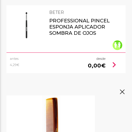
BETER
PROFESSIONAL PINCEL
ESPONJA APLICADOR
SOMBRA DE OJOS
antes
desde
chevron_right
0,00€
4,29€