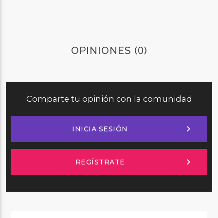
0
OPINIONES (
)
Comparte tu opinión con la comunidad
chevron_right
INICIA SESIÓN
chevron_right
REGÍSTRATE