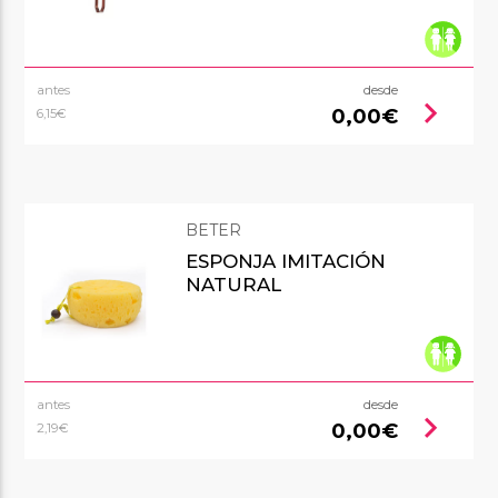
antes
desde
chevron_right
0,00€
6,15€
BETER
ESPONJA IMITACIÓN
NATURAL
antes
desde
chevron_right
0,00€
2,19€