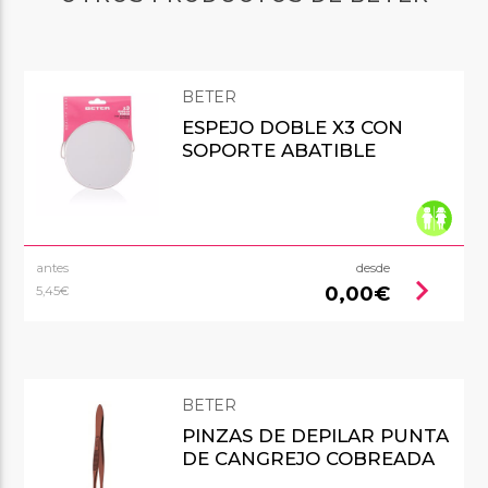
BETER
ESPEJO DOBLE X3 CON
SOPORTE ABATIBLE
antes
desde
chevron_right
0,00€
5,45€
BETER
PINZAS DE DEPILAR PUNTA
DE CANGREJO COBREADA