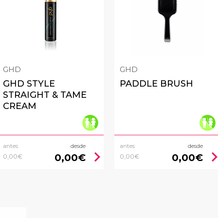
GHD
GHD
GHD STYLE
PADDLE BRUSH
STRAIGHT & TAME
CREAM
antes
desde
antes
desde
chevron_right
chevron_
0,00€
0,00€
0,00€
0,00€