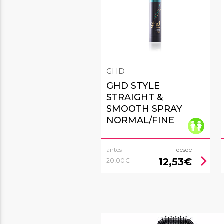
GHD
GHD STYLE
STRAIGHT &
SMOOTH SPRAY
NORMAL/FINE
antes
desde
chevron_right
12,53€
20,00€