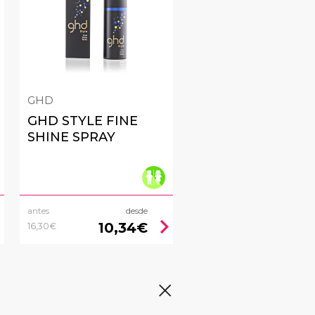
GHD
GHD STYLE FINE
SHINE SPRAY
antes
desde
right
chevron_right
10,34€
16,30€