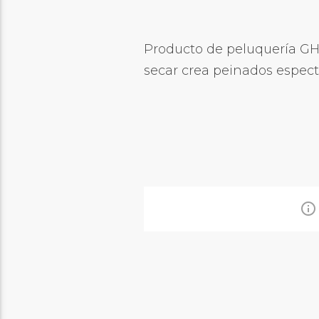
Producto de peluquería GHD
secar crea peinados espect
info_outline