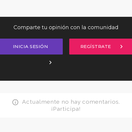
Comparte tu opinión con la comunidad
chevron_right
INICIA SESIÓN
REGÍSTRATE
chevron_right
Actualmente no hay comentarios.
info_outline
¡Participa!