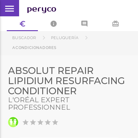
menu
peryco
euro_symbol
info
comment
card_giftcard
BUSCADOR
PELUQUERÍA
ACONDICIONADORES
ABSOLUT REPAIR
LIPIDIUM RESURFACING
CONDITIONER
L'ORÉAL EXPERT
PROFESSIONNEL
star
star
star
star
star