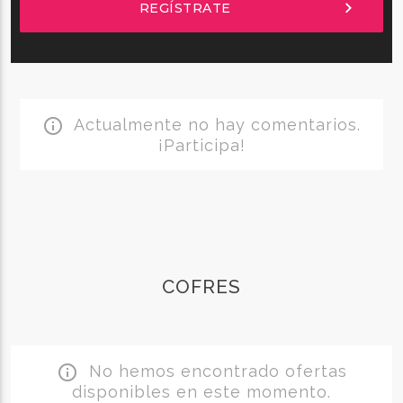
chevron_right
REGÍSTRATE
Actualmente no hay comentarios.
info_outline
¡Participa!
COFRES
No hemos encontrado ofertas
info_outline
disponibles en este momento.