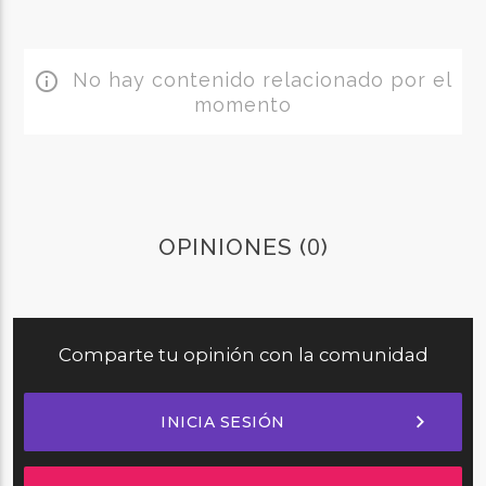
No hay contenido relacionado por el
info_outline
momento
0
OPINIONES (
)
Comparte tu opinión con la comunidad
chevron_right
INICIA SESIÓN