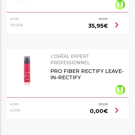
antes
desde
chevron_right
35,95€
100,60€
L'ORÉAL EXPERT
PROFESSIONNEL
PRO FIBER RECTIFY LEAVE-
IN-RECTIFY
antes
desde
chevron_right
0,00€
0,00€