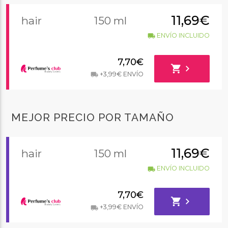
11,69€
hair
150 ml
ENVÍO INCLUIDO
local_shipping
7,70€
shopping_cart
chevron_right
+3,99€ ENVÍO
local_shipping
MEJOR PRECIO POR TAMAÑO
11,69€
hair
150 ml
ENVÍO INCLUIDO
local_shipping
7,70€
shopping_cart
chevron_right
+3,99€ ENVÍO
local_shipping