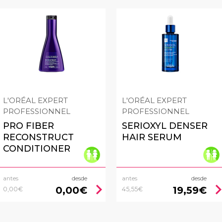
L'ORÉAL EXPERT
L'ORÉAL EXPERT
PROFESSIONNEL
PROFESSIONNEL
PRO FIBER
SERIOXYL DENSER
RECONSTRUCT
HAIR SERUM
CONDITIONER
antes
desde
antes
desde
chevron_right
chevron_
0,00€
19,59€
0,00€
45,55€