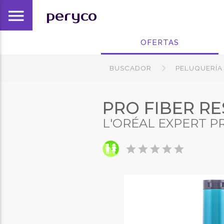
menu
peryco
OFERTAS
BUSCADOR
PELUQUERÍA
PRO FIBER R
L'ORÉAL EXPERT 
star
star
star
star
star