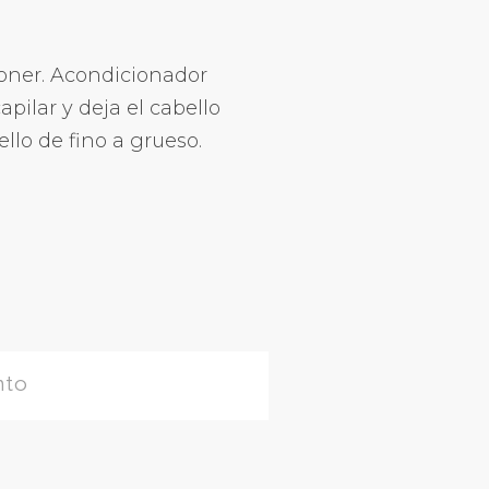
oner. Acondicionador
pilar y deja el cabello
ello de fino a grueso.
nto