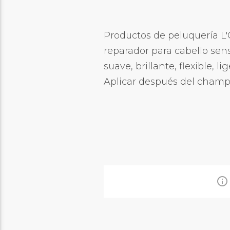
Productos de peluquería L
reparador para cabello sensi
suave, brillante, flexible, 
Aplicar después del champú
info_outline