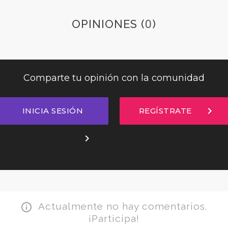
0
OPINIONES (
)
Comparte tu opinión con la comunidad
chevron_right
INICIA SESIÓN
REGÍSTRATE
chevron_right
Actualmente no hay comentarios.
info_outline
¡Participa!