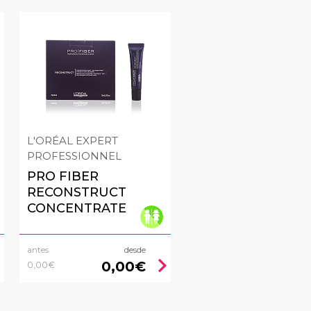
L'ORÉAL EXPERT
PROFESSIONNEL
PRO FIBER
RECONSTRUCT
CONCENTRATE
antes
desde
right
chevron_right
0,00€
0,00€