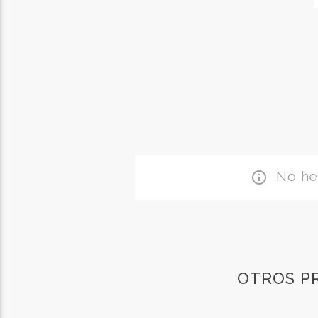
No hem
info_outline
OTROS P