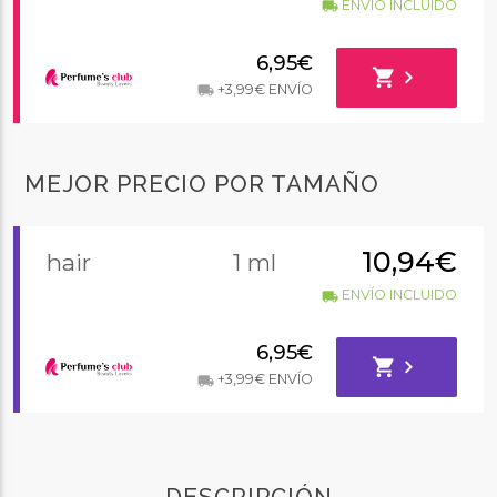
ENVÍO INCLUIDO
local_shipping
6,95€
shopping_cart
chevron_right
+3,99€ ENVÍO
local_shipping
MEJOR PRECIO POR TAMAÑO
10,94€
hair
1 ml
ENVÍO INCLUIDO
local_shipping
6,95€
shopping_cart
chevron_right
+3,99€ ENVÍO
local_shipping