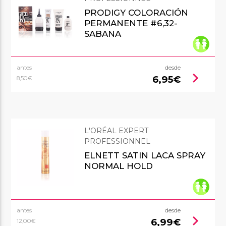
PRODIGY COLORACIÓN
PERMANENTE #6,32-
SABANA
antes
desde
chevron_right
6,95€
8,50€
L'ORÉAL EXPERT
PROFESSIONNEL
ELNETT SATIN LACA SPRAY
NORMAL HOLD
antes
desde
chevron_right
6,99€
12,00€