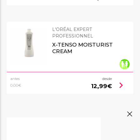
L'ORÉAL EXPERT
PROFESSIONNEL
X-TENSO MOISTURIST
CREAM
antes
desde
chevron_right
12,99€
0,00€