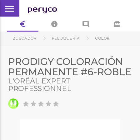
menu
peryco
euro_symbol
info
comment
card_giftcard
BUSCADOR
PELUQUERÍA
COLOR
PRODIGY COLORACIÓN
PERMANENTE #6-ROBLE
L'ORÉAL EXPERT
PROFESSIONNEL
star
star
star
star
star