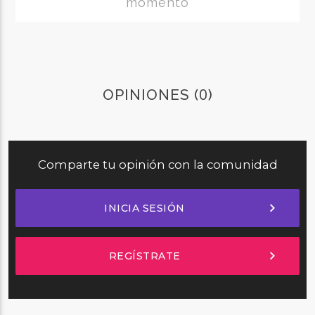
momento
0
OPINIONES (
)
Comparte tu opinión con la comunidad
chevron_right
INICIA SESIÓN
chevron_right
REGÍSTRATE