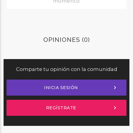
momento
0
OPINIONES (
)
Comparte tu opinión con la comunidad
chevron_right
INICIA SESIÓN
chevron_right
REGÍSTRATE