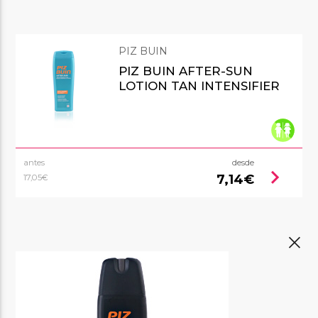
PIZ BUIN
PIZ BUIN AFTER-SUN
LOTION TAN INTENSIFIER
antes
desde
chevron_right
7,14€
17,05€