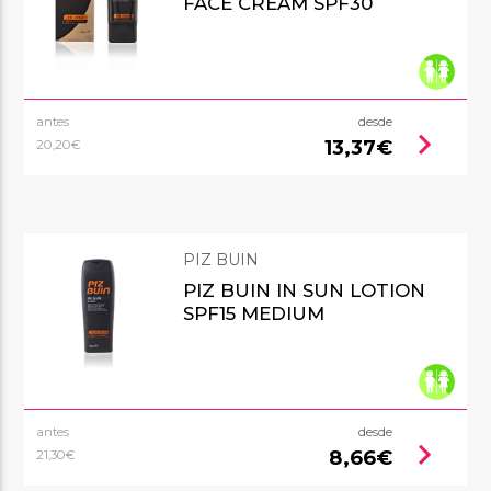
FACE CREAM SPF30
antes
desde
chevron_right
13,37€
20,20€
PIZ BUIN
PIZ BUIN IN SUN LOTION
SPF15 MEDIUM
antes
desde
chevron_right
8,66€
21,30€