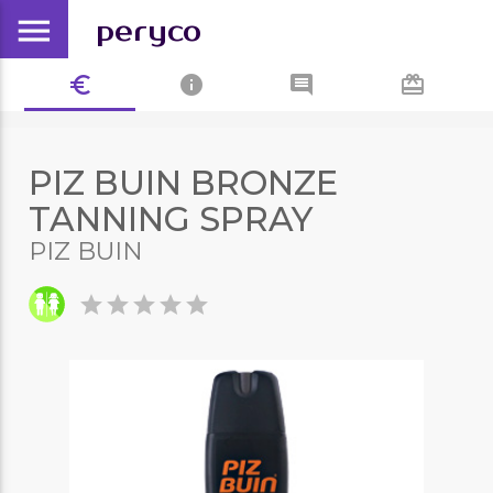
menu
peryco
euro_symbol
info
comment
card_giftcard
PIZ BUIN BRONZE
TANNING SPRAY
PIZ BUIN
star
star
star
star
star