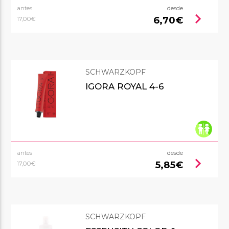
antes
desde
chevron_right
6,70€
17,00€
SCHWARZKOPF
IGORA ROYAL 4-6
antes
desde
chevron_right
5,85€
17,00€
SCHWARZKOPF