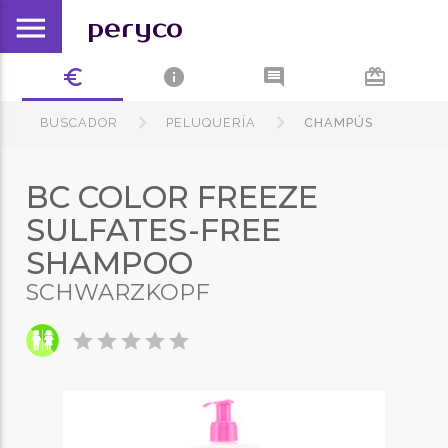
menu
peryco
euro_symbol
info
comment
card_giftcard
BUSCADOR
PELUQUERÍA
CHAMPÚS
BC COLOR FREEZE
SULFATES-FREE
SHAMPOO
SCHWARZKOPF
star
star
star
star
star