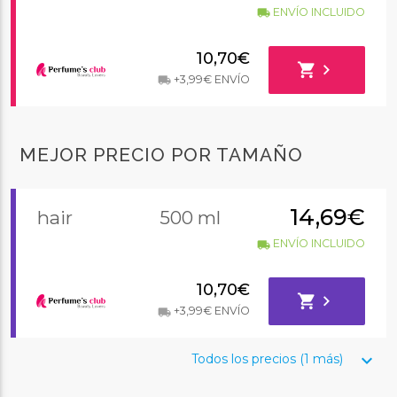
ENVÍO INCLUIDO
local_shipping
10,70€
shopping_cart
chevron_right
+3,99€ ENVÍO
local_shipping
MEJOR PRECIO POR TAMAÑO
14,69€
hair
500 ml
ENVÍO INCLUIDO
local_shipping
10,70€
shopping_cart
chevron_right
+3,99€ ENVÍO
local_shipping
keyboard_arrow_down
Todos los precios (1 más)