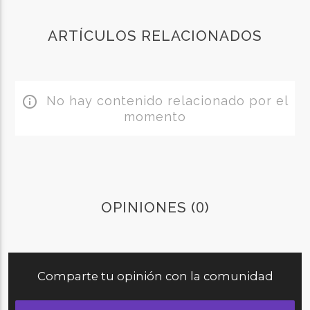
ARTÍCULOS RELACIONADOS
No hay contenido relacionado por el
info_outline
momento
0
OPINIONES (
)
Comparte tu opinión con la comunidad