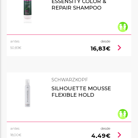
ESSENSITY COLOR &
REPAIR SHAMPOO
antes
desde
chevron_right
16,83€
50,83€
SCHWARZKOPF
SILHOUETTE MOUSSE
FLEXIBLE HOLD
antes
desde
chevron_right
4,49€
18,00€