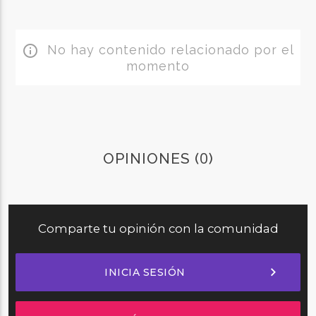
No hay contenido relacionado por el
info_outline
momento
0
OPINIONES (
)
Comparte tu opinión con la comunidad
chevron_right
INICIA SESIÓN