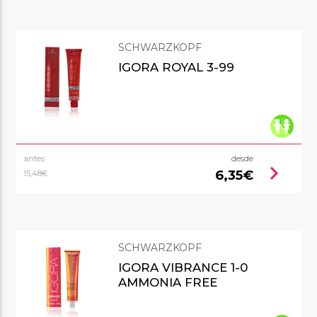
SCHWARZKOPF
IGORA ROYAL 3-99
antes
desde
chevron_right
6,35€
15,48€
SCHWARZKOPF
IGORA VIBRANCE 1-0
AMMONIA FREE