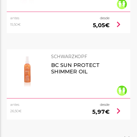
antes
desde
chevron_right
5,05€
15,50€
SCHWARZKOPF
BC SUN PROTECT
SHIMMER OIL
antes
desde
chevron_right
5,97€
26,50€