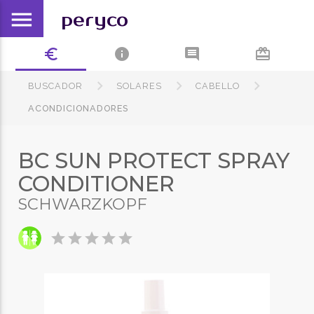
menu
peryco
euro_symbol
info
comment
card_giftcard
BUSCADOR
SOLARES
CABELLO
ACONDICIONADORES
BC SUN PROTECT SPRAY
CONDITIONER
SCHWARZKOPF
star
star
star
star
star