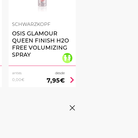
SCHWARZKOPF
OSIS GLAMOUR
QUEEN FINISH H2O
FREE VOLUMIZING
SPRAY
antes
desde
right
chevron_right
7,95€
0,00€