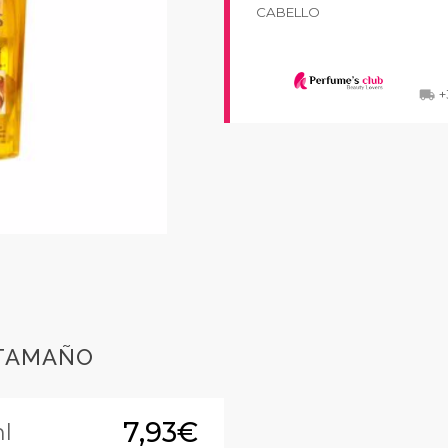
CABELLO
+
local_shipping
 TAMAÑO
7,93€
l