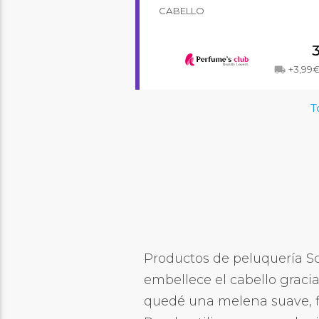
CABELLO
+3,99
local_shipping
T
Productos de peluquería Sc
embellece el cabello gracia
quedé una melena suave, fle