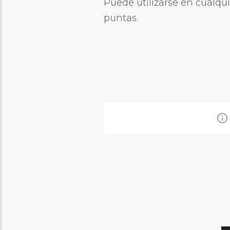
Puede utilizarse en cualqu
puntas.
info_outline