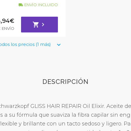
ENVÍO INCLUIDO
local_shipping
3,94€
shopping_cart
chevron_right
€ ENVÍO
keyboard_arrow_down
odos los precios (1 más)
DESCRIPCIÓN
hwarzkopf GLISS HAIR REPAIR Oil Elixir. Aceite d
s a su fórmula que suaviza la fibra capilar sin eng
xible y brillante con un tacto sedoso y ligero. Par