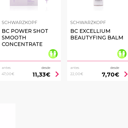
SCHWARZKOPF
SCHWARZKOPF
BC POWER SHOT
BC EXCELLIUM
SMOOTH
BEAUTYFING BALM
CONCENTRATE
antes
desde
antes
desde
chevron_right
chevron_
11,33€
7,70€
47,00€
22,00€