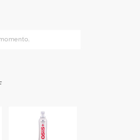
 momento.
F