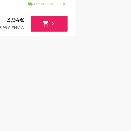
ENVÍO INCLUIDO
local_shipping
3,94€
shopping_cart
chevron_right
3,99€ ENVÍO