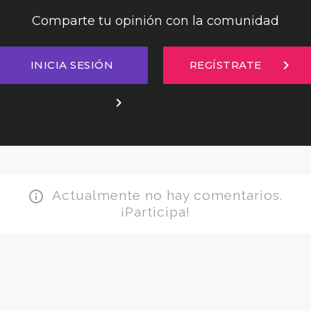
Comparte tu opinión con la comunidad
chevron_right
INICIA SESIÓN
REGÍSTRATE
chevron_right
Actualmente no hay comentarios.
info_outline
¡Participa!