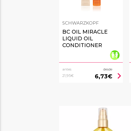
SCHWARZKOPF
BC OIL MIRACLE
LIQUID OIL
CONDITIONER
antes
desde
chevron_right
6,73€
21,95€