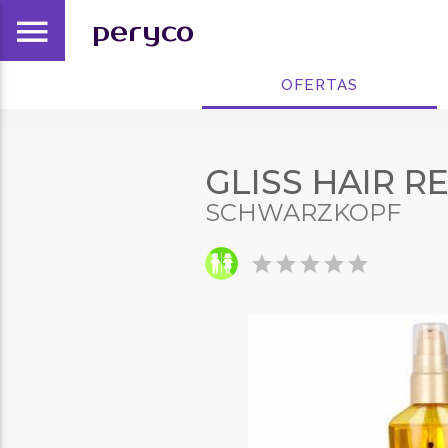
menu
peryco
OFERTAS
GLISS HAIR RE
SCHWARZKOPF
star
star
star
star
star