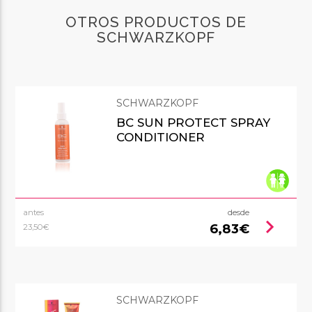
OTROS PRODUCTOS DE
SCHWARZKOPF
SCHWARZKOPF
BC SUN PROTECT SPRAY
CONDITIONER
antes
desde
chevron_right
6,83€
23,50€
SCHWARZKOPF