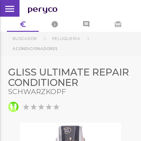
menu
peryco
euro_symbol
info
comment
card_giftcard
BUSCADOR
PELUQUERÍA
ACONDICIONADORES
GLISS ULTIMATE REPAIR
CONDITIONER
SCHWARZKOPF
star
star
star
star
star