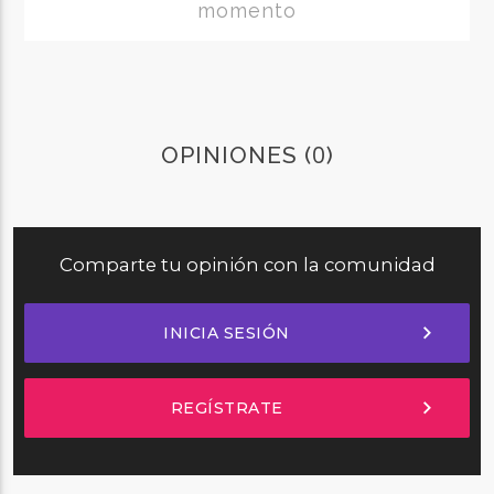
momento
0
OPINIONES (
)
Comparte tu opinión con la comunidad
chevron_right
INICIA SESIÓN
chevron_right
REGÍSTRATE