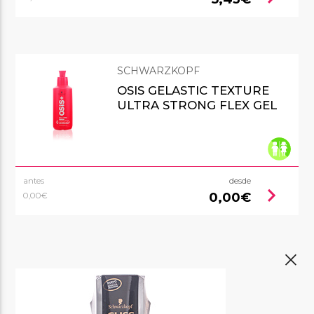
SCHWARZKOPF
OSIS GELASTIC TEXTURE
ULTRA STRONG FLEX GEL
antes
desde
chevron_right
0,00€
0,00€