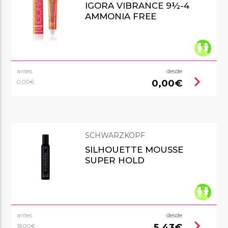
IGORA VIBRANCE 9½-4
AMMONIA FREE
antes
desde
chevron_right
0,00€
0,00€
SCHWARZKOPF
SILHOUETTE MOUSSE
SUPER HOLD
antes
desde
chevron_right
5,43€
18,00€