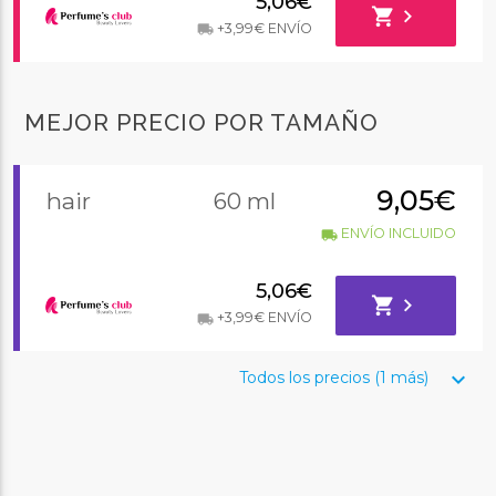
5,06€
shopping_cart
chevron_right
+3,99€ ENVÍO
local_shipping
MEJOR PRECIO POR TAMAÑO
9,05€
hair
60 ml
ENVÍO INCLUIDO
local_shipping
5,06€
shopping_cart
chevron_right
+3,99€ ENVÍO
local_shipping
keyboard_arrow_down
Todos los precios (1 más)