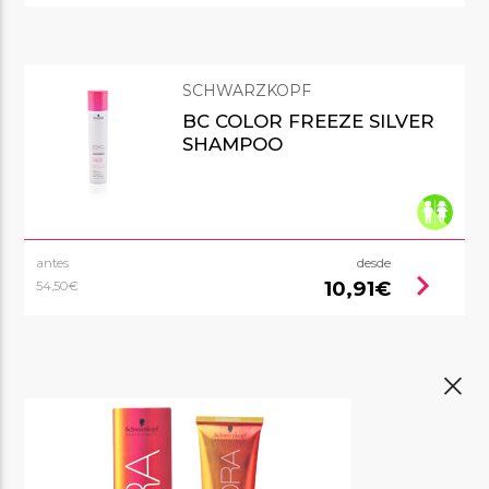
SCHWARZKOPF
BC COLOR FREEZE SILVER
SHAMPOO
antes
desde
chevron_right
10,91€
54,50€