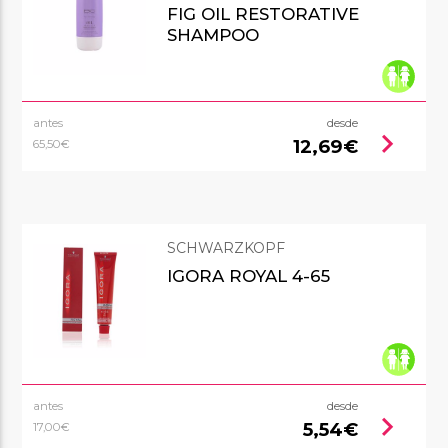
FIG OIL RESTORATIVE
SHAMPOO
antes
desde
chevron_right
12,69€
65,50€
SCHWARZKOPF
IGORA ROYAL 4-65
antes
desde
chevron_right
5,54€
17,00€