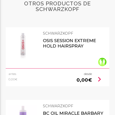
OTROS PRODUCTOS DE
SCHWARZKOPF
SCHWARZKOPF
OSIS SESSION EXTREME
HOLD HAIRSPRAY
antes
desde
chevron_right
0,00€
0,00€
SCHWARZKOPF
BC OIL MIRACLE BARBARY