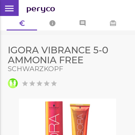
menu
peryco
euro_symbol
info
comment
card_giftcard
IGORA VIBRANCE 5-0
AMMONIA FREE
SCHWARZKOPF
star
star
star
star
star