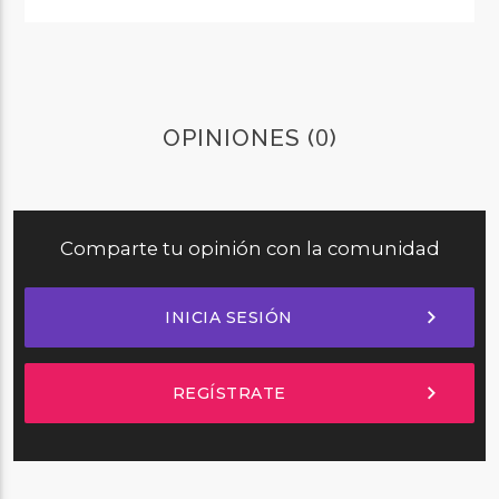
0
OPINIONES (
)
Comparte tu opinión con la comunidad
chevron_right
INICIA SESIÓN
chevron_right
REGÍSTRATE