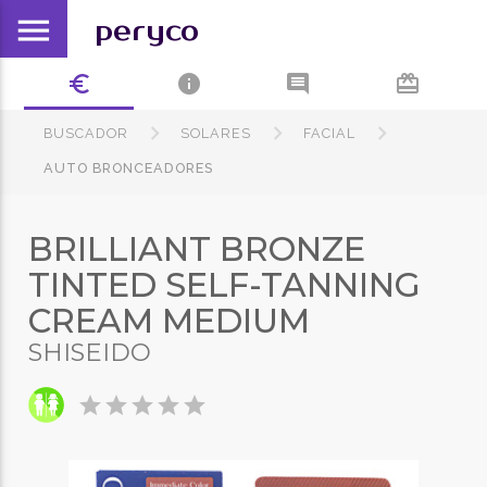
menu
peryco
euro_symbol
info
comment
card_giftcard
BUSCADOR
SOLARES
FACIAL
AUTO BRONCEADORES
BRILLIANT BRONZE
TINTED SELF-TANNING
CREAM MEDIUM
SHISEIDO
star
star
star
star
star