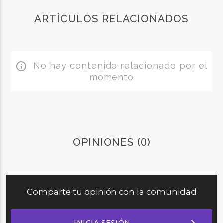
ARTÍCULOS RELACIONADOS
No hay contenido relacionado por el
info_outline
momento
0
OPINIONES (
)
Comparte tu opinión con la comunidad
chevron_right
INICIA SESIÓN