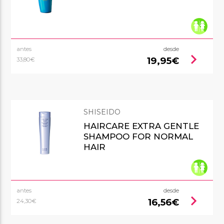
antes
desde
chevron_right
19,95€
33,80€
SHISEIDO
HAIRCARE EXTRA GENTLE
SHAMPOO FOR NORMAL
HAIR
antes
desde
chevron_right
16,56€
24,30€