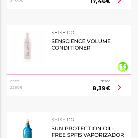
chevron_right
17,46€
24,00€
SHISEIDO
SENSCIENCE VOLUME
CONDITIONER
antes
desde
chevron_right
8,39€
22,90€
SHISEIDO
SUN PROTECTION OIL-
FREE SPF15 VAPORIZADOR