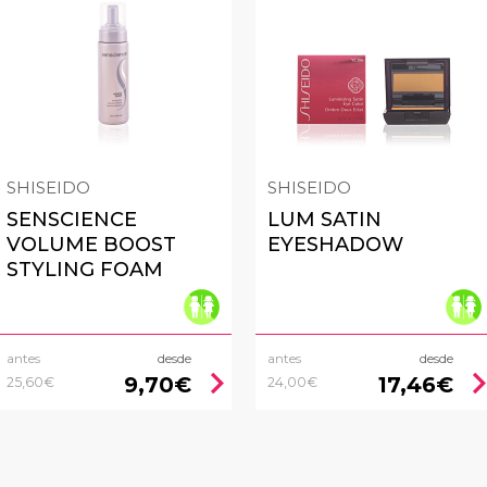
SHISEIDO
SHISEIDO
SENSCIENCE
LUM SATIN
VOLUME BOOST
EYESHADOW
STYLING FOAM
antes
desde
antes
desde
chevron_right
chevron_
9,70€
17,46€
25,60€
24,00€