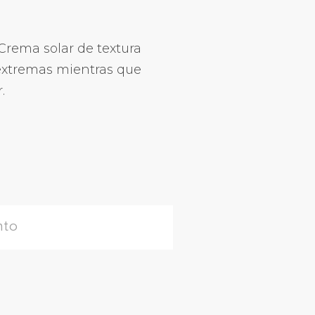
rema solar de textura
 extremas mientras que
.
nto