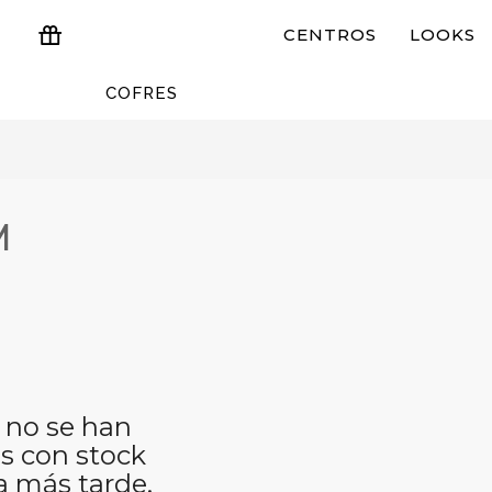
CENTROS
LOOKS
COFRES
ESTUCHES Y REGALOS
M
 no se han
s con stock
a más tarde.