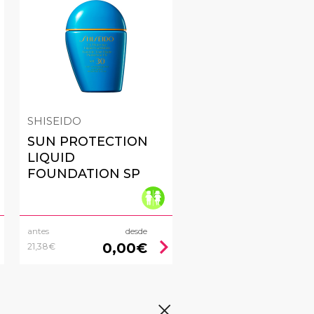
SHISEIDO
SUN PROTECTION
LIQUID
FOUNDATION SP
antes
desde
right
chevron_right
0,00€
21,38€