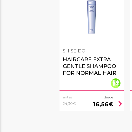
SHISEIDO
HAIRCARE EXTRA
GENTLE SHAMPOO
FOR NORMAL HAIR
antes
desde
chevron_right
16,56€
24,30€