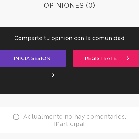
0
OPINIONES (
)
Comparte tu opinión con la comunidad
chevron_right
INICIA SESIÓN
REGÍSTRATE
chevron_right
Actualmente no hay comentarios.
info_outline
¡Participa!