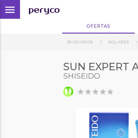
menu
peryco
OFERTAS
BUSCADOR
SOLARES
SUN EXPERT 
SHISEIDO
star
star
star
star
star