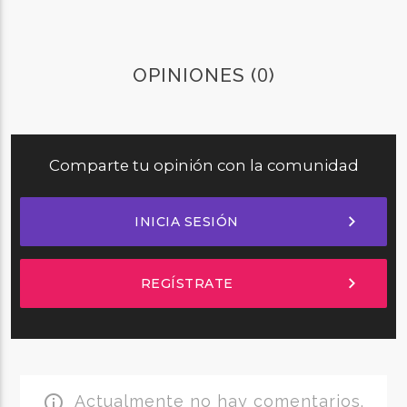
0
OPINIONES (
)
Comparte tu opinión con la comunidad
chevron_right
INICIA SESIÓN
chevron_right
REGÍSTRATE
Actualmente no hay comentarios.
info_outline