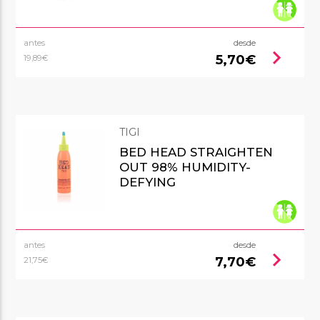
antes
desde
chevron_right
5,70€
19,89€
TIGI
BED HEAD STRAIGHTEN
OUT 98% HUMIDITY-
DEFYING
antes
desde
chevron_right
7,70€
21,75€