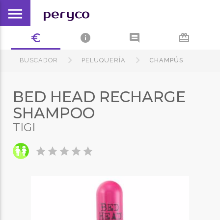
menu
peryco
euro_symbol
info
comment
card_giftcard
BUSCADOR
PELUQUERÍA
CHAMPÚS
BED HEAD RECHARGE
SHAMPOO
TIGI
star
star
star
star
star