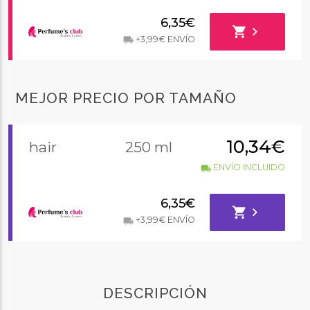
6,35€
shopping_cart
chevron_right
+3,99€ ENVÍO
local_shipping
MEJOR PRECIO POR TAMAÑO
10,34€
hair
250 ml
ENVÍO INCLUIDO
local_shipping
6,35€
shopping_cart
chevron_right
+3,99€ ENVÍO
local_shipping
DESCRIPCIÓN