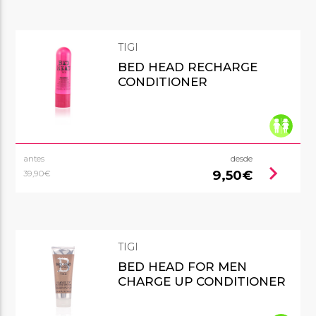
TIGI
BED HEAD RECHARGE
CONDITIONER
antes
desde
chevron_right
9,50€
39,90€
TIGI
BED HEAD FOR MEN
CHARGE UP CONDITIONER