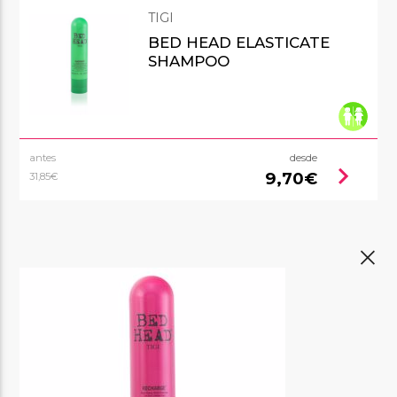
TIGI
BED HEAD ELASTICATE
SHAMPOO
antes
desde
chevron_right
9,70€
31,85€