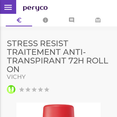
menu
peryco
euro_symbol
info
comment
card_giftcard
STRESS RESIST
TRAITEMENT ANTI-
TRANSPIRANT 72H ROLL
ON
VICHY
star
star
star
star
star