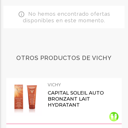
No hemos encontrado ofertas
info_outline
disponibles en este momento.
OTROS PRODUCTOS DE VICHY
VICHY
CAPITAL SOLEIL AUTO
BRONZANT LAIT
HYDRATANT