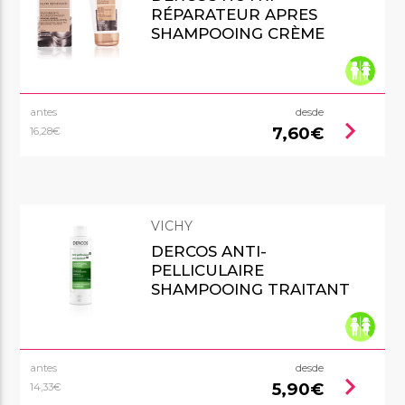
RÉPARATEUR APRES
SHAMPOOING CRÈME
antes
desde
chevron_right
7,60€
16,28€
VICHY
DERCOS ANTI-
PELLICULAIRE
SHAMPOOING TRAITANT
antes
desde
chevron_right
5,90€
14,33€