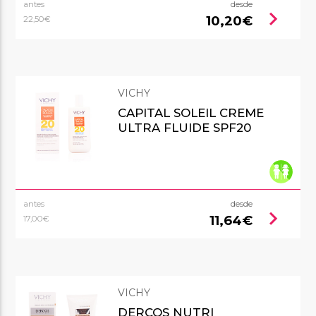
antes
desde
chevron_right
10,20€
22,50€
VICHY
CAPITAL SOLEIL CREME
ULTRA FLUIDE SPF20
antes
desde
chevron_right
11,64€
17,00€
VICHY
DERCOS NUTRI