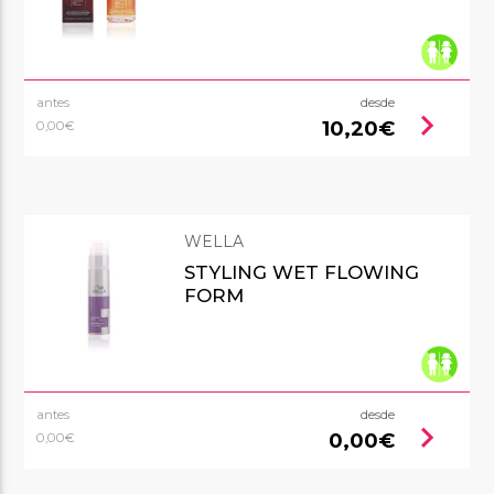
antes
desde
chevron_right
10,20€
0,00€
WELLA
STYLING WET FLOWING
FORM
antes
desde
chevron_right
0,00€
0,00€