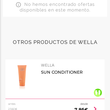
No hemos encontrado ofertas
info_outline
disponibles en este momento.
OTROS PRODUCTOS DE WELLA
WELLA
SUN CONDITIONER
antes
desde
chevron_right
7,95€
23,60€