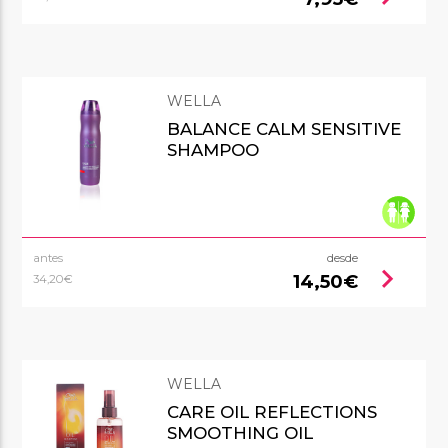
WELLA
BALANCE CALM SENSITIVE
SHAMPOO
antes
desde
chevron_right
14,50€
34,20€
WELLA
CARE OIL REFLECTIONS
SMOOTHING OIL