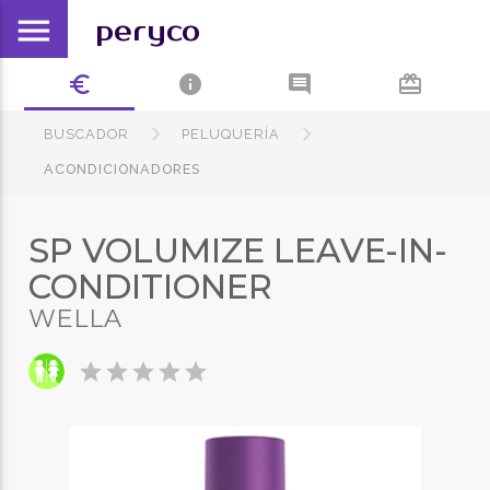
menu
peryco
euro_symbol
info
comment
card_giftcard
BUSCADOR
PELUQUERÍA
ACONDICIONADORES
SP VOLUMIZE LEAVE-IN-
CONDITIONER
WELLA
star
star
star
star
star