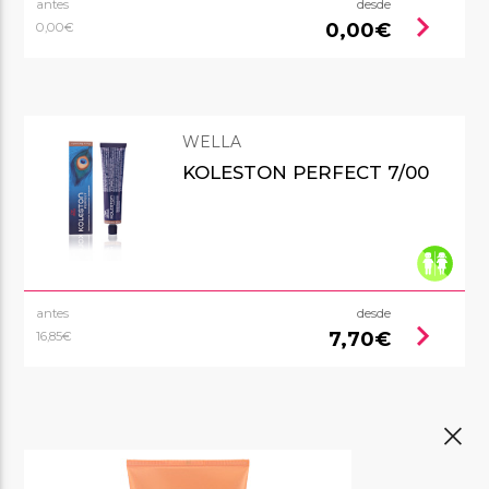
antes
desde
chevron_right
0,00€
0,00€
WELLA
KOLESTON PERFECT 7/00
antes
desde
chevron_right
7,70€
16,85€