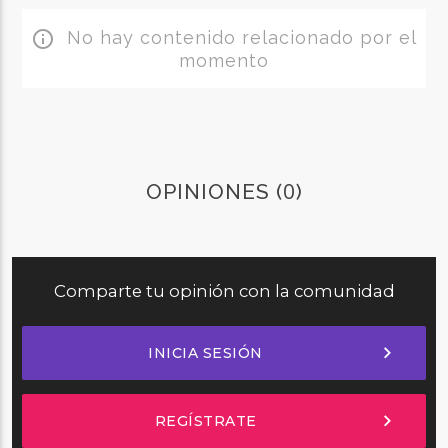
No hay contenido relacionado por el
info_outline
momento
0
OPINIONES (
)
Comparte tu opinión con la comunidad
chevron_right
INICIA SESIÓN
chevron_right
REGÍSTRATE