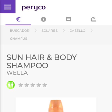
menu
peryco
euro_symbol
info
comment
card_giftcard
BUSCADOR
SOLARES
CABELLO
CHAMPÚS
SUN HAIR & BODY
SHAMPOO
WELLA
star
star
star
star
star