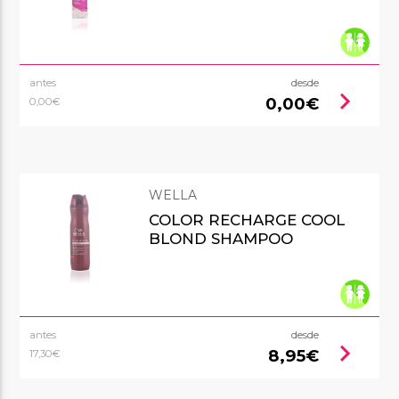
antes
desde
chevron_right
0,00€
0,00€
WELLA
COLOR RECHARGE COOL
BLOND SHAMPOO
antes
desde
chevron_right
8,95€
17,30€