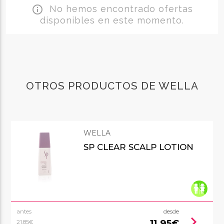
No hemos encontrado ofertas
info_outline
disponibles en este momento.
OTROS PRODUCTOS DE WELLA
WELLA
SP CLEAR SCALP LOTION
antes
desde
chevron_right
11,95€
21,85€