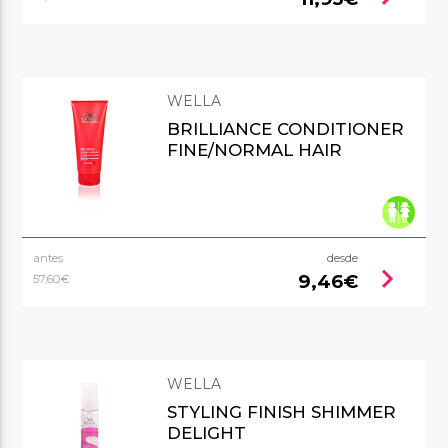
WELLA
BRILLIANCE CONDITIONER
FINE/NORMAL HAIR
antes
desde
chevron_right
9,46€
57,60€
WELLA
STYLING FINISH SHIMMER
DELIGHT