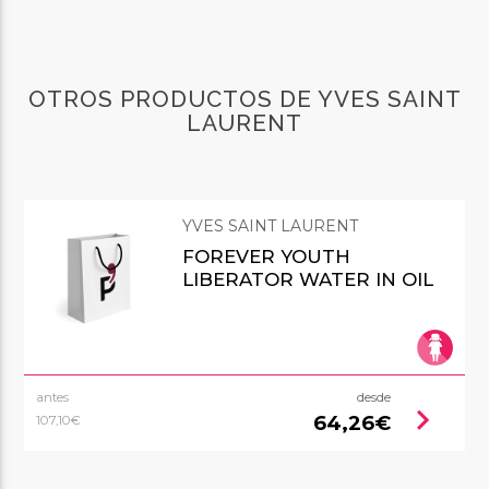
OTROS PRODUCTOS DE YVES SAINT
LAURENT
YVES SAINT LAURENT
FOREVER YOUTH
LIBERATOR WATER IN OIL
antes
desde
chevron_right
64,26€
107,10€