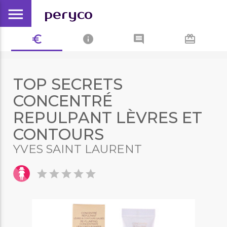
menu
peryco
euro_symbol
info
comment
card_giftcard
TOP SECRETS
CONCENTRÉ
REPULPANT LÈVRES ET
CONTOURS
YVES SAINT LAURENT
star
star
star
star
star