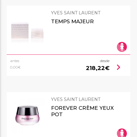
YVES SAINT LAURENT
TEMPS MAJEUR
antes
desde
chevron_right
218,22€
0,00€
YVES SAINT LAURENT
FOREVER CRÈME YEUX
POT