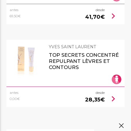
antes
desde
chevron_right
41,70€
69,50€
YVES SAINT LAURENT
TOP SECRETS CONCENTRÉ
REPULPANT LÈVRES ET
CONTOURS
antes
desde
chevron_right
28,35€
0,00€