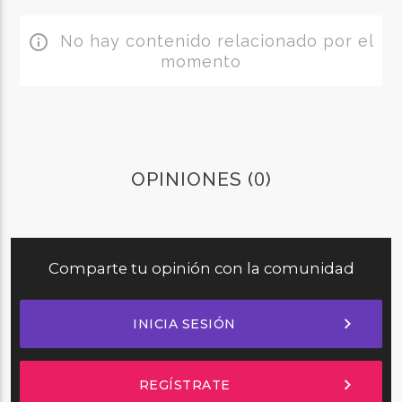
No hay contenido relacionado por el
info_outline
momento
0
OPINIONES (
)
Comparte tu opinión con la comunidad
chevron_right
INICIA SESIÓN
chevron_right
REGÍSTRATE