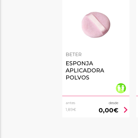
BETER
ESPONJA
APLICADORA
POLVOS
antes
desde
chevron_right
0,00€
1,89€