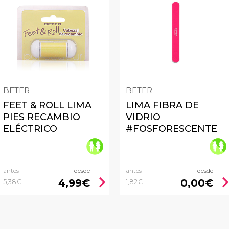
BETER
BETER
FEET & ROLL LIMA
LIMA FIBRA DE
PIES RECAMBIO
VIDRIO
ELÉCTRICO
#FOSFORESCENTE
antes
desde
antes
desde
chevron_right
chevron_
4,99€
0,00€
5,38€
1,82€