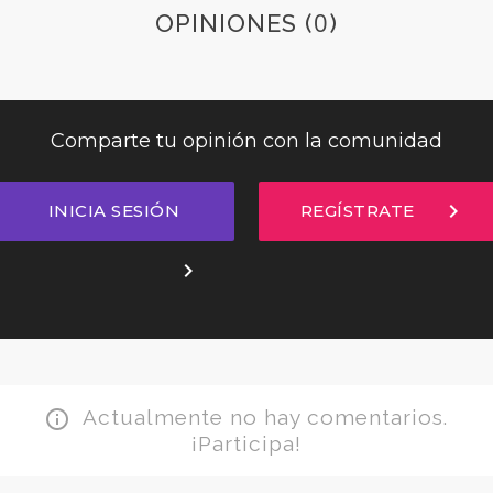
0
OPINIONES (
)
Comparte tu opinión con la comunidad
chevron_right
INICIA SESIÓN
REGÍSTRATE
chevron_right
Actualmente no hay comentarios.
info_outline
¡Participa!