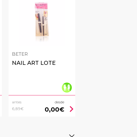
BETER
NAIL ART LOTE
antes
desde
right
chevron_right
0,00€
6,89€