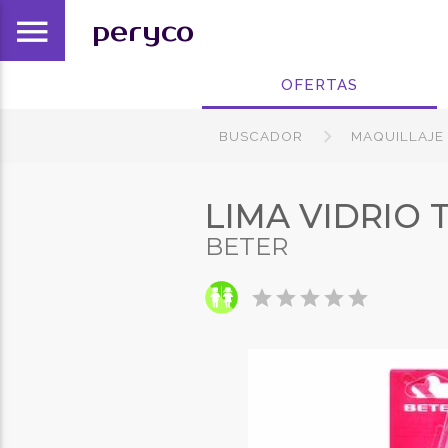
menu
peryco
OFERTAS
BUSCADOR
MAQUILLAJE
LIMA VIDRIO
BETER
star
star
star
star
star