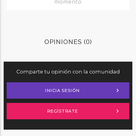
momento
0
OPINIONES (
)
Comparte tu opinión con la comunidad
chevron_right
INICIA SESIÓN
chevron_right
REGÍSTRATE