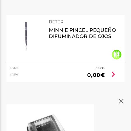
BETER
MINNIE PINCEL PEQUEÑO
DIFUMINADOR DE OJOS
antes
desde
chevron_right
0,00€
2,59€