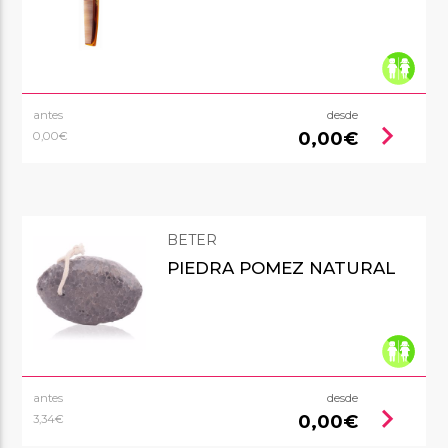
antes
desde
chevron_right
0,00€
0,00€
BETER
PIEDRA POMEZ NATURAL
antes
desde
chevron_right
0,00€
3,34€