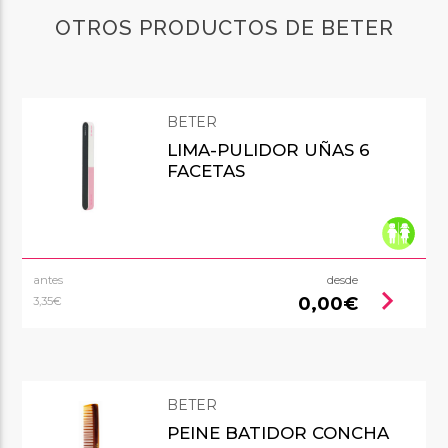
OTROS PRODUCTOS DE BETER
BETER
LIMA-PULIDOR UÑAS 6
FACETAS
antes
desde
chevron_right
0,00€
3,35€
BETER
PEINE BATIDOR CONCHA