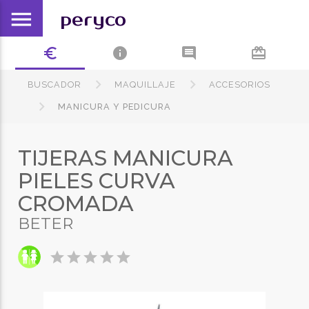
menu
peryco
euro_symbol
info
comment
card_giftcard
BUSCADOR
MAQUILLAJE
ACCESORIOS
MANICURA Y PEDICURA
TIJERAS MANICURA
PIELES CURVA
CROMADA
BETER
star
star
star
star
star