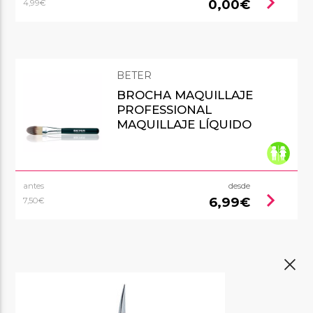
chevron_right
0,00€
4,99€
BETER
BROCHA MAQUILLAJE
PROFESSIONAL
MAQUILLAJE LÍQUIDO
antes
desde
chevron_right
6,99€
7,50€