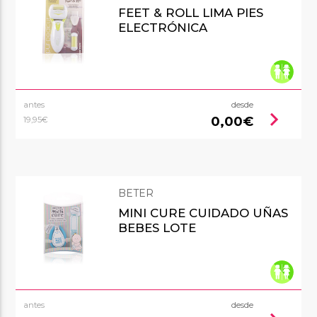
FEET & ROLL LIMA PIES
ELECTRÓNICA
antes
desde
chevron_right
0,00€
19,95€
BETER
MINI CURE CUIDADO UÑAS
BEBES LOTE
antes
desde