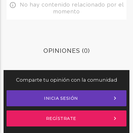
No hay contenido relacionado por el
info_outline
momento
0
OPINIONES (
)
Comparte tu opinión con la comunidad
chevron_right
INICIA SESIÓN
chevron_right
REGÍSTRATE