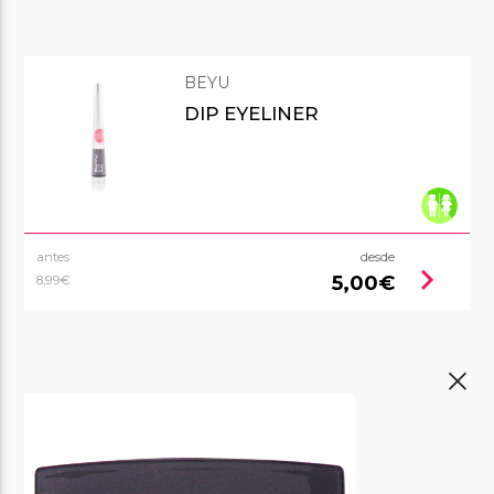
BEYU
DIP EYELINER
antes
desde
chevron_right
5,00€
8,99€