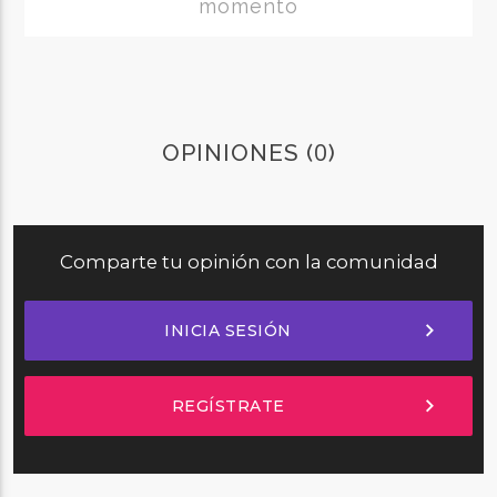
momento
0
OPINIONES (
)
Comparte tu opinión con la comunidad
chevron_right
INICIA SESIÓN
chevron_right
REGÍSTRATE