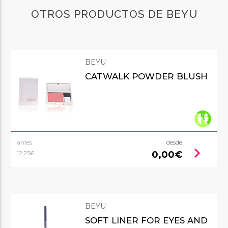
OTROS PRODUCTOS DE BEYU
BEYU
CATWALK POWDER BLUSH
antes
desde
chevron_right
0,00€
12,25€
BEYU
SOFT LINER FOR EYES AND