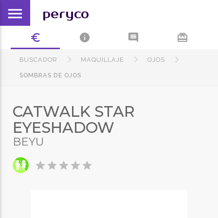
menu
peryco
euro_symbol
info
comment
card_giftcard
BUSCADOR
MAQUILLAJE
OJOS
SOMBRAS DE OJOS
CATWALK STAR
EYESHADOW
BEYU
star
star
star
star
star