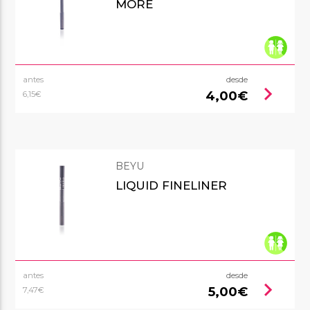
MORE
antes
desde
chevron_right
4,00€
6,15€
BEYU
LIQUID FINELINER
antes
desde
chevron_right
5,00€
7,47€