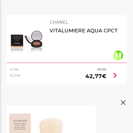
CHANEL
VITALUMIERE AQUA CPCT
antes
desde
chevron_right
42,77€
55,34€