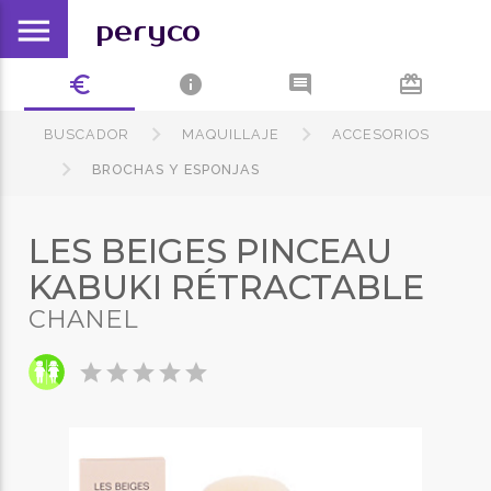
menu
peryco
euro_symbol
info
comment
card_giftcard
BUSCADOR
MAQUILLAJE
ACCESORIOS
BROCHAS Y ESPONJAS
LES BEIGES PINCEAU
KABUKI RÉTRACTABLE
CHANEL
star
star
star
star
star