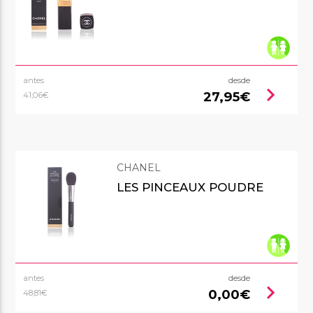
antes
desde
chevron_right
27,95€
41,06€
CHANEL
LES PINCEAUX POUDRE
antes
desde
chevron_right
0,00€
48,81€