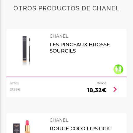
OTROS PRODUCTOS DE CHANEL
CHANEL
LES PINCEAUX BROSSE
SOURCILS
antes
desde
chevron_right
18,32€
21,99€
CHANEL
ROUGE COCO LIPSTICK