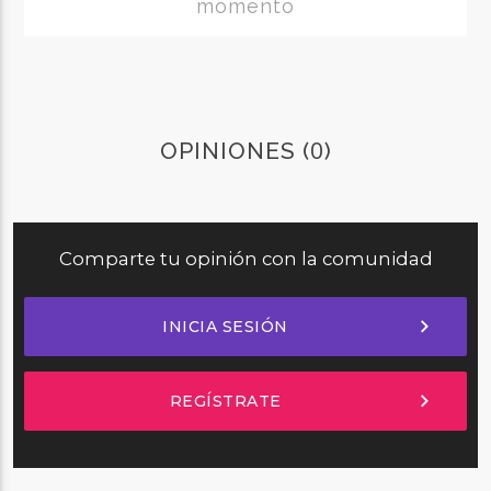
momento
0
OPINIONES (
)
Comparte tu opinión con la comunidad
chevron_right
INICIA SESIÓN
chevron_right
REGÍSTRATE