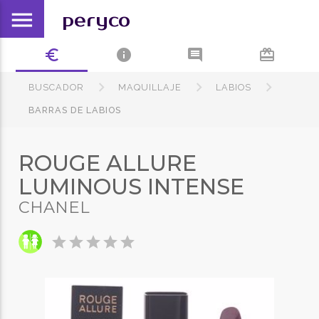
menu
peryco
euro_symbol
info
comment
card_giftcard
BUSCADOR
MAQUILLAJE
LABIOS
BARRAS DE LABIOS
ROUGE ALLURE
LUMINOUS INTENSE
CHANEL
star
star
star
star
star