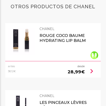
OTROS PRODUCTOS DE CHANEL
CHANEL
ROUGE COCO BAUME
HYDRATING LIP BALM
antes
desde
chevron_right
28,99€
38,12€
CHANEL
LES PINCEAUX LÈVRES