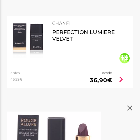
CHANEL
PERFECTION LUMIERE
VELVET
antes
desde
chevron_right
36,90€
46,29€