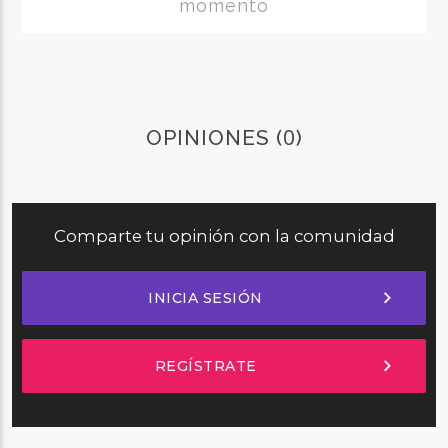
momento
0
OPINIONES (
)
Comparte tu opinión con la comunidad
chevron_right
INICIA SESIÓN
chevron_right
REGÍSTRATE