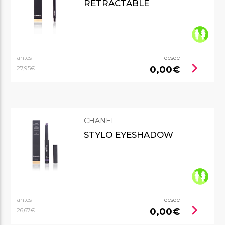
RÉTRACTABLE
antes
desde
chevron_right
0,00€
27,95€
CHANEL
STYLO EYESHADOW
antes
desde
chevron_right
0,00€
26,67€