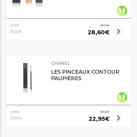
antes
desde
chevron_right
28,60€
39,20€
CHANEL
LES PINCEAUX CONTOUR
PAUPIÈRES
antes
desde
chevron_right
22,95€
23,90€