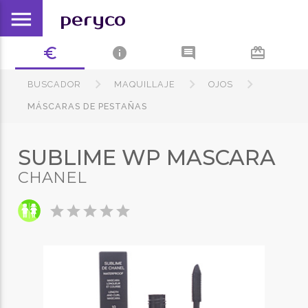
menu
peryco
euro_symbol
info
comment
card_giftcard
BUSCADOR
MAQUILLAJE
OJOS
MÁSCARAS DE PESTAÑAS
SUBLIME WP MASCARA
CHANEL
star
star
star
star
star