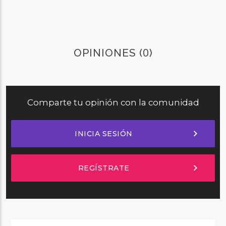
0
OPINIONES (
)
Comparte tu opinión con la comunidad
chevron_right
INICIA SESIÓN
chevron_right
REGÍSTRATE