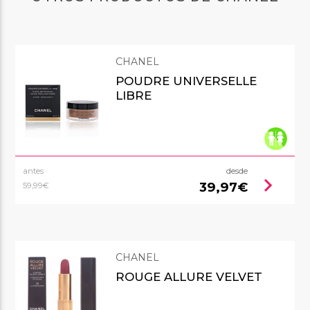
CHANEL
POUDRE UNIVERSELLE
LIBRE
antes
desde
chevron_right
39,97€
59,99€
CHANEL
ROUGE ALLURE VELVET