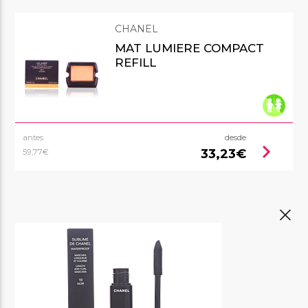
CHANEL
MAT LUMIERE COMPACT
REFILL
antes
desde
chevron_right
33,23€
59,77€