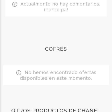
Actualmente no hay comentarios.
info_outline
¡Participa!
COFRES
No hemos encontrado ofertas
info_outline
disponibles en este momento.
OTROS PRODUCTOS DE CHANEL