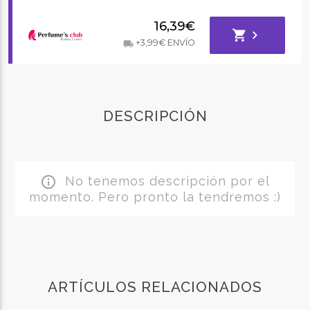
16,39€
shopping_cart
chevron_right
+3,99€ ENVÍO
local_shipping
DESCRIPCIÓN
No tenemos descripción por el
info_outline
momento. Pero pronto la tendremos :)
ARTÍCULOS RELACIONADOS