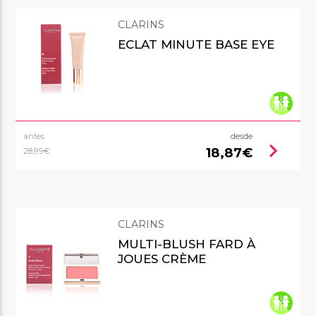
CLARINS
ECLAT MINUTE BASE EYE
antes
desde
chevron_right
18,87€
28,99€
CLARINS
MULTI-BLUSH FARD À
JOUES CRÈME