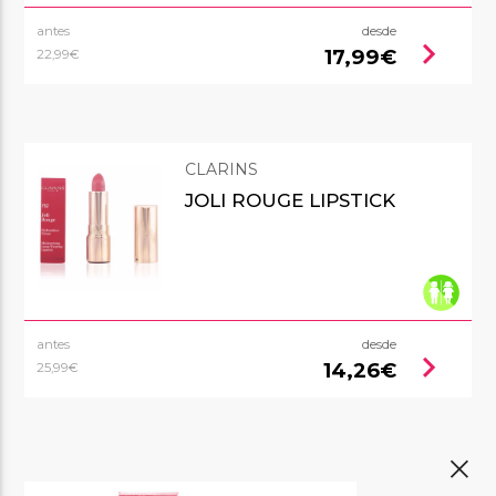
antes
desde
chevron_right
17,99€
22,99€
CLARINS
JOLI ROUGE LIPSTICK
antes
desde
chevron_right
14,26€
25,99€