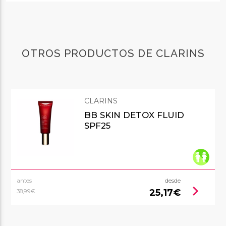
OTROS PRODUCTOS DE CLARINS
CLARINS
BB SKIN DETOX FLUID
SPF25
antes
desde
chevron_right
25,17€
38,99€