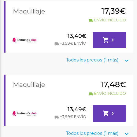
17,39€
Maquillaje
ENVÍO INCLUIDO
local_shipping
13,40€
shopping_cart
chevron_right
+3,99€ ENVÍO
local_shipping
keyboard_arrow_down
Todos los precios (1 más)
17,48€
Maquillaje
ENVÍO INCLUIDO
local_shipping
13,49€
shopping_cart
chevron_right
+3,99€ ENVÍO
local_shipping
keyboard_arrow_down
Todos los precios (1 más)