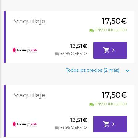
17,50€
Maquillaje
ENVÍO INCLUIDO
local_shipping
13,51€
shopping_cart
chevron_right
+3,99€ ENVÍO
local_shipping
keyboard_arrow_down
Todos los precios (2 más)
17,50€
Maquillaje
ENVÍO INCLUIDO
local_shipping
13,51€
shopping_cart
chevron_right
+3,99€ ENVÍO
local_shipping