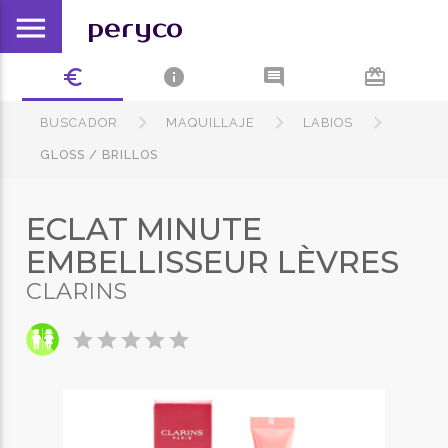
menu
peryco
euro_symbol
info
comment
card_giftcard
BUSCADOR
MAQUILLAJE
LABIOS
GLOSS / BRILLOS
ECLAT MINUTE
EMBELLISSEUR LÈVRES
CLARINS
star
star
star
star
star