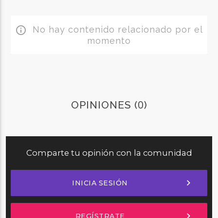
No hay contenido relacionado por el
info_outline
momento
0
OPINIONES (
)
Comparte tu opinión con la comunidad
chevron_right
INICIA SESIÓN
chevron_right
REGÍSTRATE