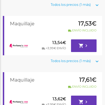
keyboard_arrow_down
Todos los precios (1 más)
17,53€
Maquillaje
ENVÍO INCLUIDO
local_shipping
13,54€
shopping_cart
chevron_right
+3,99€ ENVÍO
local_shipping
keyboard_arrow_down
Todos los precios (1 más)
17,61€
Maquillaje
ENVÍO INCLUIDO
local_shipping
13,62€
shopping_cart
chevron_right
+3,99€ ENVÍO
local_shipping