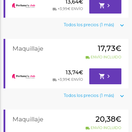
13,64€
shopping_cart
chevron_right
+3,99€ ENVÍO
local_shipping
keyboard_arrow_down
Todos los precios (1 más)
17,73€
Maquillaje
ENVÍO INCLUIDO
local_shipping
13,74€
shopping_cart
chevron_right
+3,99€ ENVÍO
local_shipping
keyboard_arrow_down
Todos los precios (1 más)
20,38€
Maquillaje
ENVÍO INCLUIDO
local_shipping