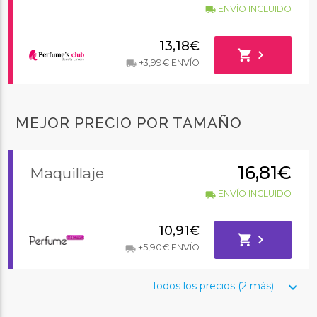
ENVÍO INCLUIDO
local_shipping
13,18€
shopping_cart
chevron_right
+3,99€ ENVÍO
local_shipping
MEJOR PRECIO POR TAMAÑO
16,81€
Maquillaje
ENVÍO INCLUIDO
local_shipping
10,91€
shopping_cart
chevron_right
+5,90€ ENVÍO
local_shipping
keyboard_arrow_down
Todos los precios (2 más)