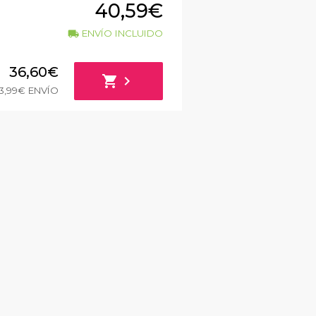
40,59€
ENVÍO INCLUIDO
local_shipping
36,60€
shopping_cart
chevron_right
3,99€ ENVÍO