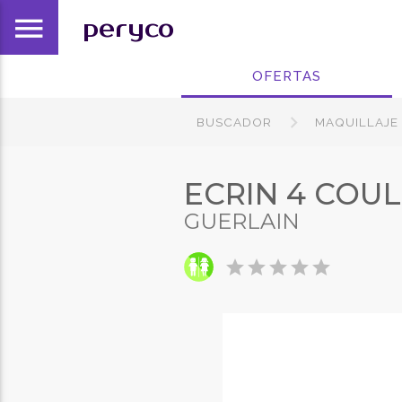
menu
peryco
OFERTAS
BUSCADOR
MAQUILLAJE
ECRIN 4 COU
GUERLAIN
star
star
star
star
star