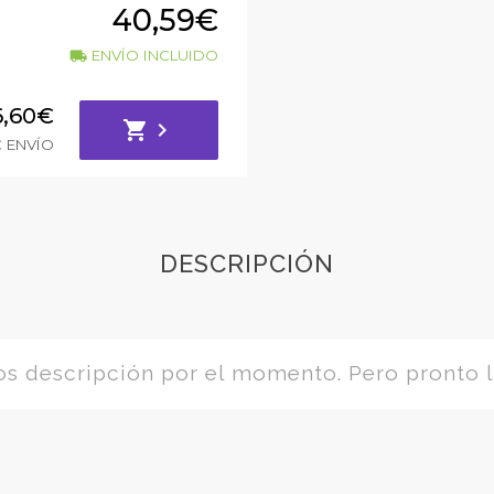
40,59€
ENVÍO INCLUIDO
local_shipping
6,60€
shopping_cart
chevron_right
€ ENVÍO
DESCRIPCIÓN
 descripción por el momento. Pero pronto l