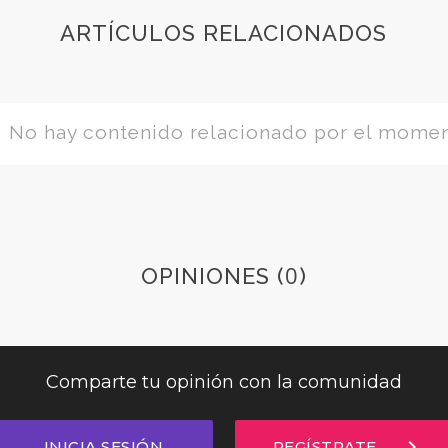
ARTÍCULOS RELACIONADOS
No hay contenido relacionado por el mome
0
OPINIONES (
)
Comparte tu opinión con la comunidad
chevron_right
INICIA SESIÓN
REGÍSTRATE