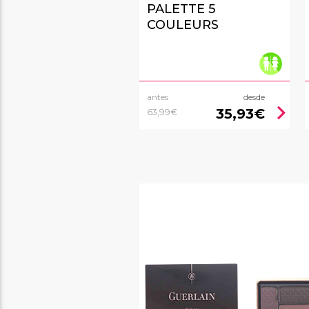
PALETTE 5
COULEURS
antes
desde
chevron_right
35,93€
63,99€