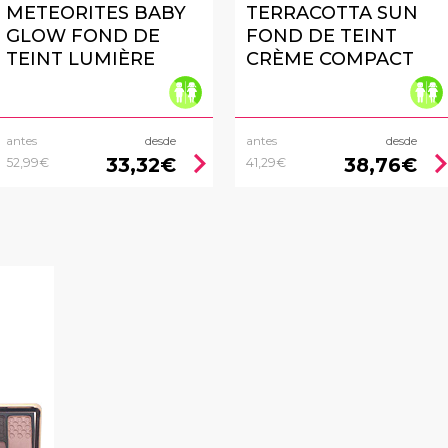
METEORITES BABY
TERRACOTTA SUN
GLOW FOND DE
FOND DE TEINT
TEINT LUMIÈRE
CRÈME COMPACT
antes
desde
antes
desde
chevron_right
chevron_
33,32€
38,76€
52,99€
41,29€