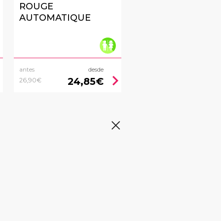
ROUGE
AUTOMATIQUE
antes
desde
right
chevron_right
24,85€
26,90€