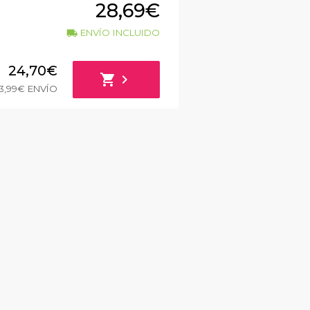
28,69€
ENVÍO INCLUIDO
local_shipping
24,70€
shopping_cart
chevron_right
3,99€ ENVÍO