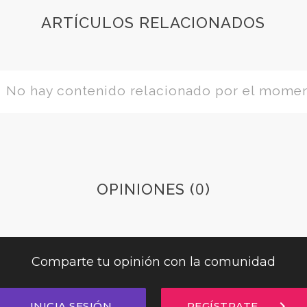
ARTÍCULOS RELACIONADOS
No hay contenido relacionado por el mome
0
OPINIONES (
)
Comparte tu opinión con la comunidad
chevron_right
INICIA SESIÓN
REGÍSTRATE