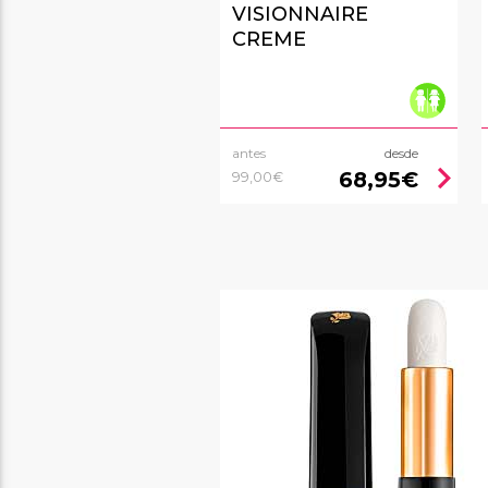
VISIONNAIRE
CREME
antes
desde
chevron_right
68,95€
99,00€