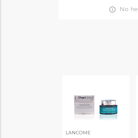
No hem
info_outline
LANCOME