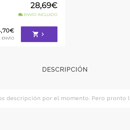
28,69€
ENVÍO INCLUIDO
local_shipping
4,70€
shopping_cart
chevron_right
€ ENVÍO
DESCRIPCIÓN
 descripción por el momento. Pero pronto l