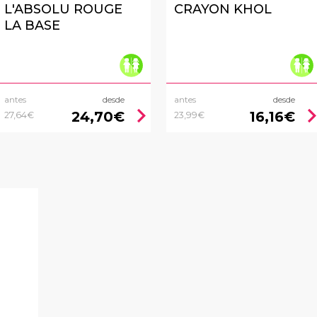
L'ABSOLU ROUGE
CRAYON KHOL
LA BASE
antes
desde
antes
desde
chevron_right
chevron_
24,70€
16,16€
27,64€
23,99€