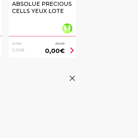
ABSOLUE PRECIOUS
CELLS YEUX LOTE
antes
desde
right
chevron_right
0,00€
0,00€