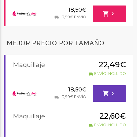
18,50€
shopping_cart
chevron_right
+3,99€ ENVÍO
local_shipping
MEJOR PRECIO POR TAMAÑO
22,49€
Maquillaje
ENVÍO INCLUIDO
local_shipping
18,50€
shopping_cart
chevron_right
+3,99€ ENVÍO
local_shipping
22,60€
Maquillaje
ENVÍO INCLUIDO
local_shipping