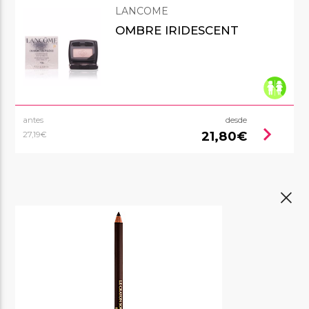
LANCOME
OMBRE IRIDESCENT
antes
desde
chevron_right
21,80€
27,19€