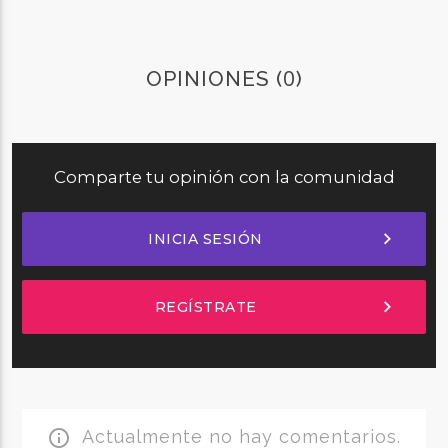
0
OPINIONES (
)
Comparte tu opinión con la comunidad
chevron_right
INICIA SESIÓN
chevron_right
REGÍSTRATE
Actualmente no hay comentarios.
info_outline