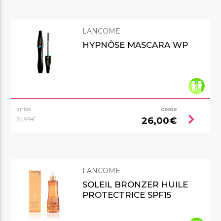
LANCOME
HYPNÔSE MASCARA WP
antes
desde
chevron_right
26,00€
34,99€
LANCOME
SOLEIL BRONZER HUILE
PROTECTRICE SPF15