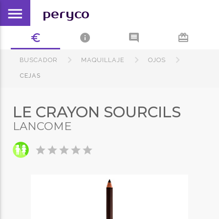
menu
peryco
euro_symbol
info
comment
card_giftcard
BUSCADOR
MAQUILLAJE
OJOS
CEJAS
LE CRAYON SOURCILS
LANCOME
star
star
star
star
star