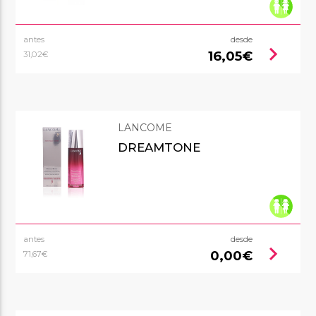
antes
desde
chevron_right
16,05€
31,02€
LANCOME
DREAMTONE
antes
desde
chevron_right
0,00€
71,67€