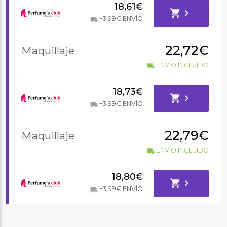
18,61€
shopping_cart
chevron_right
+3,99€ ENVÍO
local_shipping
22,72€
Maquillaje
ENVÍO INCLUIDO
local_shipping
18,73€
shopping_cart
chevron_right
+3,99€ ENVÍO
local_shipping
22,79€
Maquillaje
ENVÍO INCLUIDO
local_shipping
18,80€
shopping_cart
chevron_right
+3,99€ ENVÍO
local_shipping