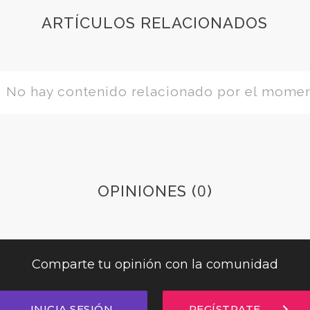
ARTÍCULOS RELACIONADOS
No hay contenido relacionado por el mome
0
OPINIONES (
)
Comparte tu opinión con la comunidad
chevron_right
INICIA SESIÓN
REGÍSTRATE