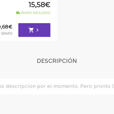
15,58€
ENVÍO INCLUIDO
local_shipping
9,68€
shopping_cart
chevron_right
€ ENVÍO
DESCRIPCIÓN
 descripción por el momento. Pero pronto l