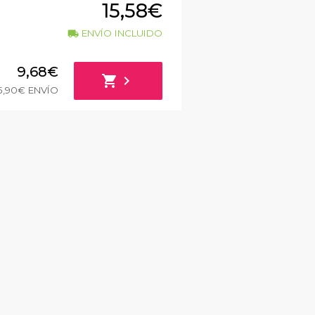
15,58€
ENVÍO INCLUIDO
local_shipping
9,68€
shopping_cart
chevron_right
5,90€ ENVÍO