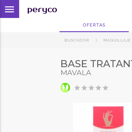
menu
peryco
OFERTAS
BUSCADOR
MAQUILLAJE
BASE TRATAN
MAVALA
star
star
star
star
star