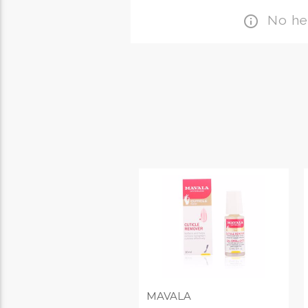
No hem
info_outline
MAVALA