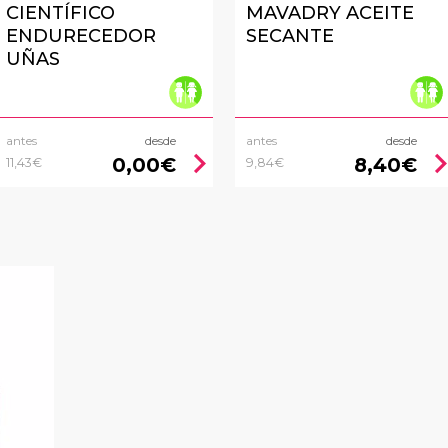
CIENTÍFICO
MAVADRY ACEITE
ENDURECEDOR
SECANTE
UÑAS
antes
desde
antes
desde
chevron_right
chevron_
0,00€
8,40€
11,43€
9,84€