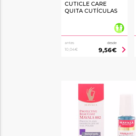
CUTICLE CARE
QUITA CUTÍCULAS
antes
desde
chevron_right
9,56€
10,04€