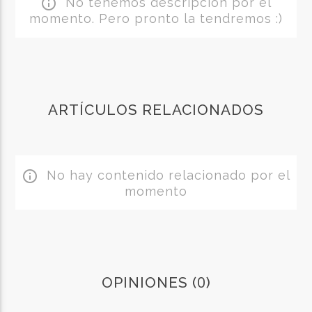
No tenemos descripción por el
info_outline
momento. Pero pronto la tendremos :)
ARTÍCULOS RELACIONADOS
No hay contenido relacionado por el
info_outline
momento
0
OPINIONES (
)