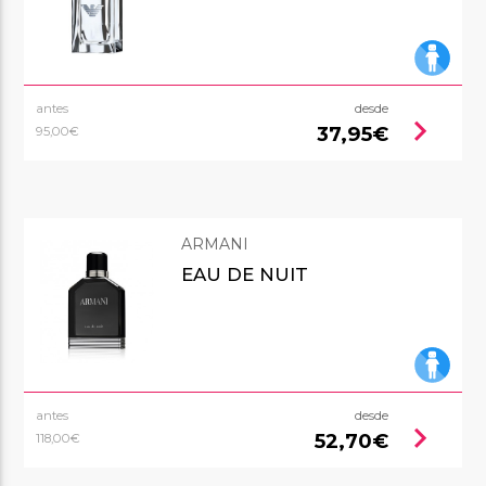
antes
desde
chevron_right
37,95€
95,00€
ARMANI
EAU DE NUIT
antes
desde
chevron_right
52,70€
118,00€