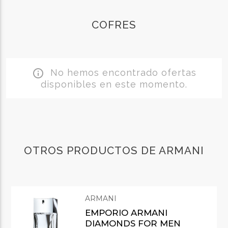
COFRES
No hemos encontrado ofertas
info_outline
disponibles en este momento.
OTROS PRODUCTOS DE ARMANI
ARMANI
EMPORIO ARMANI
DIAMONDS FOR MEN