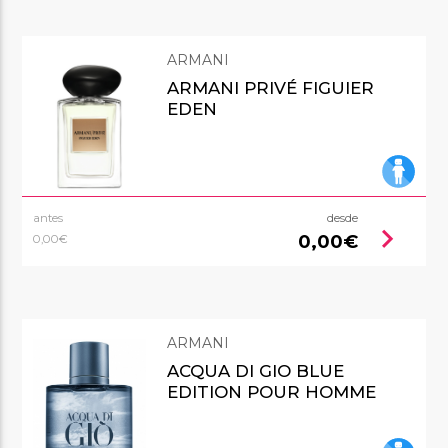
ARMANI
ARMANI PRIVÉ FIGUIER
EDEN
antes
desde
chevron_right
0,00€
0,00€
ARMANI
ACQUA DI GIO BLUE
EDITION POUR HOMME