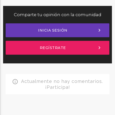
Comparte tu opinión con la comunidad
chevron_right
INICIA SESIÓN
chevron_right
REGÍSTRATE
Actualmente no hay comentarios.
info_outline
¡Participa!